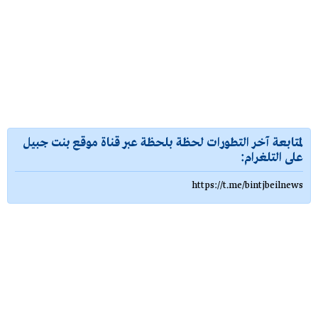
لمتابعة آخر التطورات لحظة بلحظة عبر قناة موقع بنت جبيل
على التلغرام:
https://t.me/bintjbeilnews