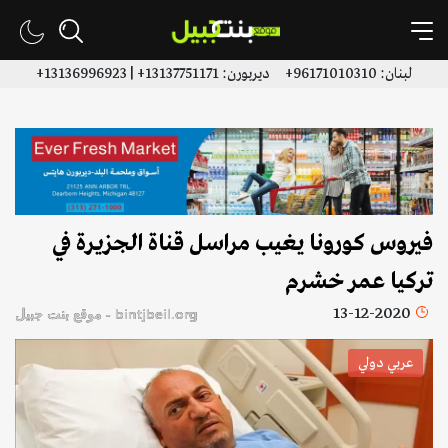
لبنان: 96171010310+ ديربورن: 13137751171+ | 13136996923+
فيروس كورونا يغيب مراسل قناة الجزيرة في
تركيا عمر خشرم
13-12-2020
bintjbeil.org - موقع بنت جبيل
عربي دولي