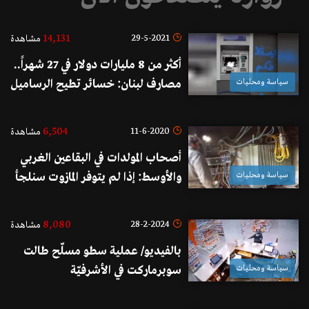
14,131
29-5-2021
مشاهدة
أكثر من 8 مليارات دولار في 27 شهراً..
سياسة ومحليات
مصارف لبنان: خسائر تطيح الرساميل
وزيادة الـ20 بالمئة
6,504
11-6-2020
مشاهدة
أصحاب المولدات في البقاعين الغربي
سياسة ومحليات
والأوسط: إذا لم يتوفر المازوت سنلجأ
لزيادة ساعات التقنين ولحلول سريعة
كي لا نصل للإطفاء الشامل
8,080
28-2-2024
مشاهدة
بالفيديو/ عملية سطو مسلّح طالت
سياسة ومحليات
سوبرماركت في الأشرفيّة