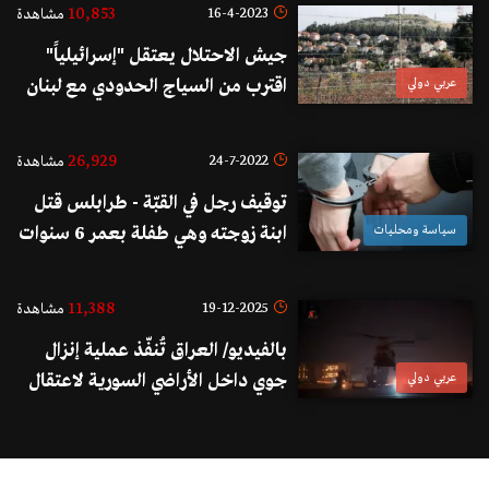
10,853
16-4-2023
مشاهدة
جيش الاحتلال يعتقل "إسرائيلياً"
عربي دولي
اقترب من السياج الحدودي مع لبنان
قرب بلدة المطلة
26,929
24-7-2022
مشاهدة
توقيف رجل في القبّة - طرابلس قتل
سياسة ومحليات
ابنة زوجته وهي طفلة بعمر 6 سنوات
ودفنها في بستان!
11,388
19-12-2025
مشاهدة
بالفيديو/ العراق تُنفّذ عملية إنزال
عربي دولي
جوي داخل الأراضي السورية لاعتقال
مطلوبين!