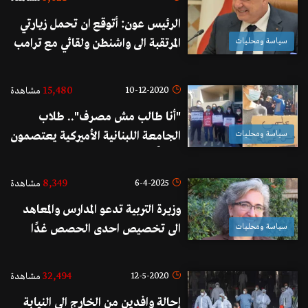
الرئيس عون: أتوقع ان تحمل زيارتي
سياسة ومحليات
المرتقبة الى واشنطن ولقائي مع ترامب
إيجابيات للبنان لأنها تترجم الاهتمام
الأميركي غير المسبوق بلبنان.
15,480
10-12-2020
مشاهدة
"أنا طالب مش مصرف".. طلاب
سياسة ومحليات
الجامعة اللبنانية الأميركية يعتصمون
رفضاً لرفع سعر الدولار الجامعي الى
3900 ليرة لبنانية
8,349
6-4-2025
مشاهدة
وزيرة التربية تدعو المدارس والمعاهد
سياسة ومحليات
الى تخصيص احدى الحصص غدًا
لشرح المواثيق الدولية التي تحظر قتل
الاطفال تضامنًا مع اولاد فلسطين
32,494
12-5-2020
مشاهدة
إحالة وافدين من الخارج الى النيابة