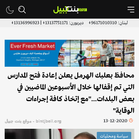
لبنان: 96171010310+ ديربورن: 13137751171+ | 13136996923+
محافظ بعلبك الهرمل يعلن إعادة فتح المدارس
التي تم إقفالها خلال الأسبوعين الماضيين في
بعض البلدات..."مع إتخاذ كافة إجراءات
الوقاية"
13-12-2020
bintjbeil.org - موقع بنت جبيل
سياسة ومحليات