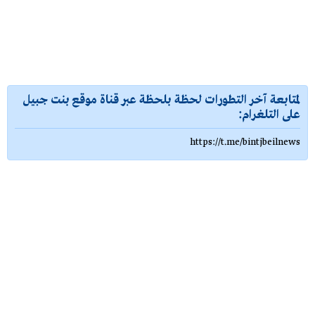
لمتابعة آخر التطورات لحظة بلحظة عبر قناة موقع بنت جبيل
على التلغرام:
https://t.me/bintjbeilnews