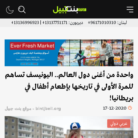
لبنان: 96171010310+ ديربورن: 13137751171+ | 13136996923+
واحدة من أغنى دول العالم.. اليونيسف تساهم
للمرة الأولى في تاريخها بإطعام أطفال في
بريطانيا!
17-12-2020
bintjbeil.org - موقع بنت جبيل
عربي دولي