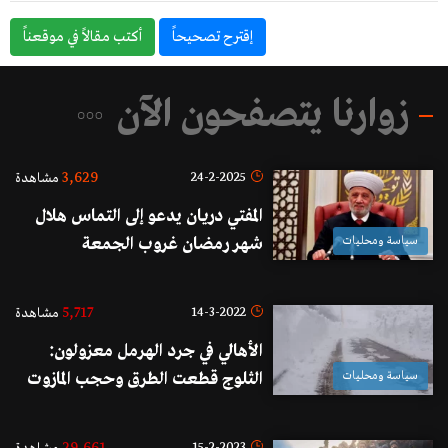
إقترح تصحيحاً
أكتب مقالاً في موقعناً
زوارنا يتصفحون الآن
3,629
24-2-2025
مشاهدة
المفتي دريان يدعو إلى التماس هلال
سياسة ومحليات
شهر رمضان غروب الجمعة
5,717
14-3-2022
مشاهدة
الأهالي في جرد الهرمل معزولون:
سياسة ومحليات
الثلوج قطعت الطرق وحجب المازوت
قطع الإتصالات!
15-2-2023