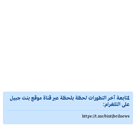
لمتابعة آخر التطورات لحظة بلحظة عبر قناة موقع بنت جبيل
على التلغرام:
https://t.me/bintjbeilnews