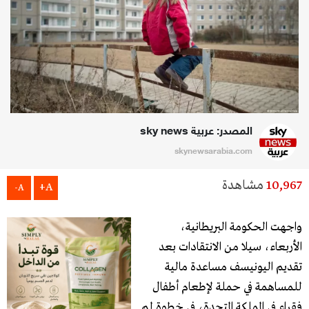
المصدر: عربية sky news
skynewsarabia.com
10,967
مشاهدة
A+
A-
واجهت الحكومة البريطانية،
الأربعاء، سيلا من الانتقادات بعد
تقديم اليونيسف مساعدة مالية
للمساهمة في حملة لإطعام أطفال
فقراء في المملكة المتحدة، في خطوة لم