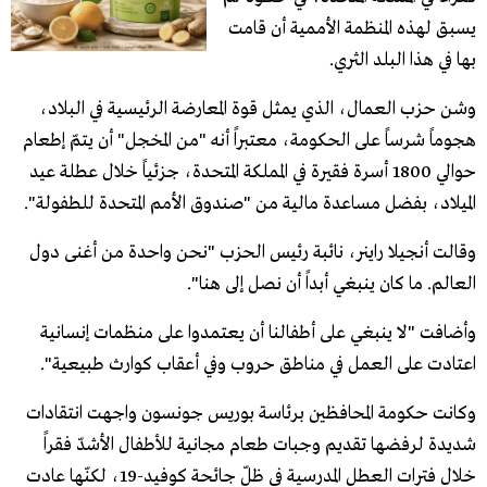
يسبق لهذه المنظمة الأممية أن قامت
بها في هذا البلد الثري.
وشن حزب العمال، الذي يمثل قوة المعارضة الرئيسية في البلاد،
هجوماً شرساً على الحكومة، معتبراً أنه "من المخجل" أن يتمّ إطعام
حوالي 1800 أسرة فقيرة في المملكة المتحدة، جزئياً خلال عطلة عيد
الميلاد، بفضل مساعدة مالية من "صندوق الأمم المتحدة للطفولة".
وقالت أنجيلا راينر، نائبة رئيس الحزب "نحن واحدة من أغنى دول
العالم. ما كان ينبغي أبداً أن نصل إلى هنا".
وأضافت "لا ينبغي على أطفالنا أن يعتمدوا على منظمات إنسانية
اعتادت على العمل في مناطق حروب وفي أعقاب كوارث طبيعية".
وكانت حكومة المحافظين برئاسة بوريس جونسون واجهت انتقادات
شديدة لرفضها تقديم وجبات طعام مجانية للأطفال الأشدّ فقراً
خلال فترات العطل المدرسية في ظلّ جائحة كوفيد-19، لكنّها عادت