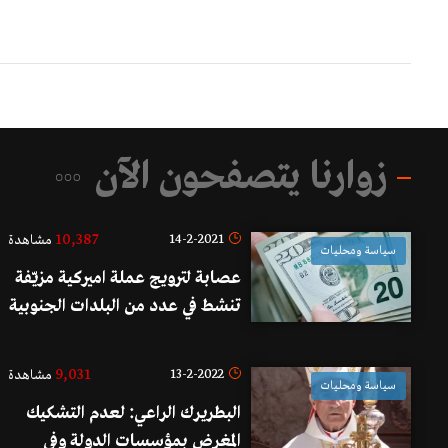
زوارنا يتصفحون الآن
10,387
14-2-2021
مشاهدة
سياسة ومحليات
عصابة لترويج عملة اميركية مزيّفة
تنشط في عدد من البلدات الجنوبية
وقعت في قبضة مفرزة إستقصاء
الجنوب من خلال كمين محكم في
9,031
13-2-2022
مشاهدة
سياسة ومحليات
صيدا
البطريرك الراعي: لعدم التشكيك
المغرض بمؤسسات الدولة وفي