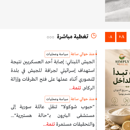
تغطية مباشرة
A+
A-
منذ حوالي ساعة
سياسة ومحليات
الجيش اللبناني: إصابة أحد العسكريين نتيجة
استهداف إسرائيلي لجرافة للجيش في بلدة
المنصوري أثناء عملها على فتح الطرقات وإزالة
الركام.
تتمة...
منذ حوالي ساعة
سياسة ومحليات
"حبوب شوكولا" تنقل عائلة سورية إلى
مستشفى البترون بـ"حالة هستيرية"...
والتحقيقات مستمرة
تتمة...