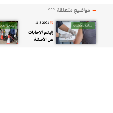
مواضيع متعلقة
11-2-2021
سياسة ومحليات
سياسة ومحل
إليكم الإجابات
عن الأسئلة
الأكثر تداولاً
حول لقاح
كورونا من قبل
لجنة طبية
متخصصة من
وزارة الصحة
ومنظمة الصحة
العالمية
واليونيسف