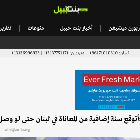
يربورن ميشيغن
أخبار بنت جبيل
منوعات
تقاري
لبنان: 96171010310+ ديربورن: 13137751171+ | 13136996923+
توقع سنة إضافية من المعاناة في لبنان حتى لو وصل 
bintjbeil.org - موقع بنت جبيل