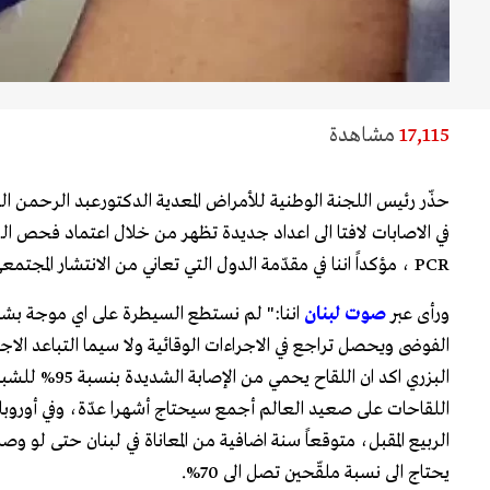
17,115
مشاهدة
حذّر رئيس اللجنة الوطنية للأمراض المعدية الدكتورعبد الرحمن البز
PCR ، مؤكداً اننا في مقدّمة الدول التي تعاني من الانتشار المجتمعي للوباء.
ورأى عبر
صوت لبنان
اننا:" لم نستطع السيطرة على اي موجة بش
الفوضى ويحصل تراجع في الاجراءات الوقائية ولا سيما التباعد الاج
اللقاحات على صعيد العالم أجمع سيحتاج أشهرا عدّة، وفي أوروبا 
الربيع المقبل، متوقعاً سنة اضافية من المعاناة في لبنان حتى لو وصل ا
يحتاج الى نسبة ملقّحين تصل الى 70%.