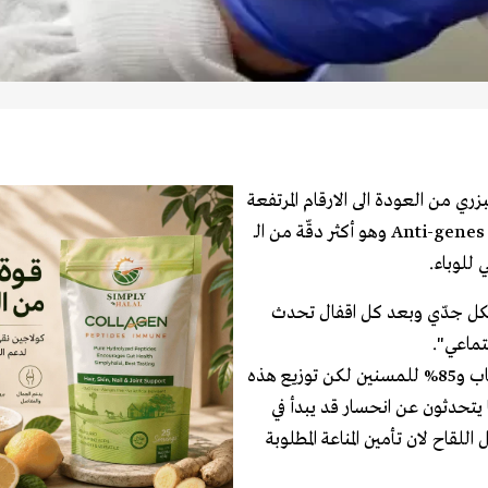
ري من العودة الى الارقام المرتفعة
في الاصابات لافتا الى اعداد جديدة تظهر من خلال اعتماد فحص الـ Anti-genes وهو أكثر دقّة من الـ
كل جدّي وبعد كل اقفال تحدث
تماعي".
البزري اكد ان اللقاح يحمي من الإصابة الشديدة بنسبة 95% للشباب و85% للمسنين لكن توزيع هذه
يتحدثون عن انحسار قد يبدأ في
للقاح لان تأمين المناعة المطلوبة