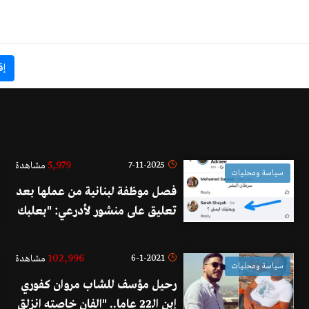
إق
5,979
7-11-2025
مشاهدة
سياسة ومحليات
فصل موظفة لبنانية من عملها بعد
تعليق على منشور لأدرعي: "بعلبك
إيمتى؟"
102,996
6-1-2021
مشاهدة
سياسة ومحليات
رحيل مؤسف للشاب مروان كفوري
إبن الـ22 عاما.. "الفان خاصته انزلق