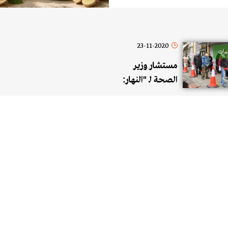
23-11-2020
يات
مستشار وزير
الصحة لـ "النهار:
تم حجز نحو
مليونين و370
ألف جرعة لقاح
وما يقارب مليون
ونصف مليون
جرعة لقاح من
فايزر..وستعطى
أولاً للقطاع
الطبي ثم
للفئات العمرية