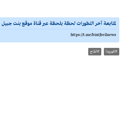
لمتابعة آخر التطورات لحظة بلحظة عبر قناة موقع بنت جبيل ع
https://t.me/bintjbeilnews
#كورونا
#لقاح