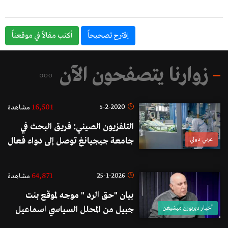
إقترح تصحيحاً
أكتب مقالاً في موقعناً
زوارنا يتصفحون الآن
16,501
5-2-2020
مشاهدة
التلفزيون الصيني: فريق البحث في
عربي دولي
جامعة جيجيانغ توصل إلى دواء فعال
لمكافحة الكورونا نجح في التجربة
شرق البلاد
64,871
25-1-2026
مشاهدة
بيان "حق الرد " موجه لموقع بنت
أخبار ديربورن ميشيغن
جبيل من المحلل السياسي اسماعيل
النجار حول تصريحه المتعلق بمدينة