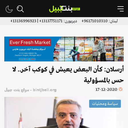
لبنان: 96171010310+ ديربورن: 13137751171+ | 13136996923+
أرسلان: كأن البعض يعيش في كوكب آخر.. لا
حس بالمسؤولية
17-12-2020
bintjbeil.org - موقع بنت جبيل
سياسة ومحليات