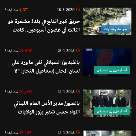
ديربورن: تلقفت المعلومة من شخص
4,671
16-8-2020
مشاهدة
في كاليفورنيا ولم أفكر يوماً حتى أن
حريق كبير اندلع في بلدة مشغرة هو
أتدخل بالشؤون الداخلية الأميركية لا
سياسة ومحليات
الثالث في غضون أسبوعين.. كادت
من بعيد ولا من قريب
النيران تصل إلى المنازل
34,860
25-1-2026
مشاهدة
بالفيديو/ السبلاني نفى ما ورد على
أخبار ديربورن ميشيغن
لسان المحلل إسماعيل النجار: "لا
نعرف من أين أتى بمعلوماته، وهناك
محاولات لزج الجالية في صراعات لا
30,041
24-1-2026
مشاهدة
علاقة لنا بها"
بالصور/ مدير الأمن العام اللبناني
أخبار ديربورن ميشيغن
اللواء حسن شقير يزور الولايات
المتحدة الأميركية بدعوةٍ رسمية
للمشاركة في مؤتمرٍ أمني
42,147
24-1-2026
مشاهدة