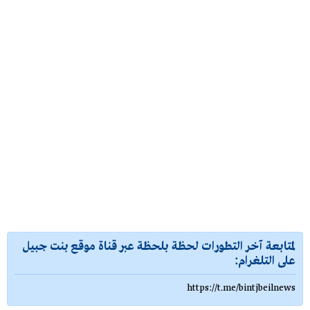
لمتابعة آخر التطورات لحظة بلحظة عبر قناة موقع بنت جبيل
على التلغرام:
https://t.me/bintjbeilnews