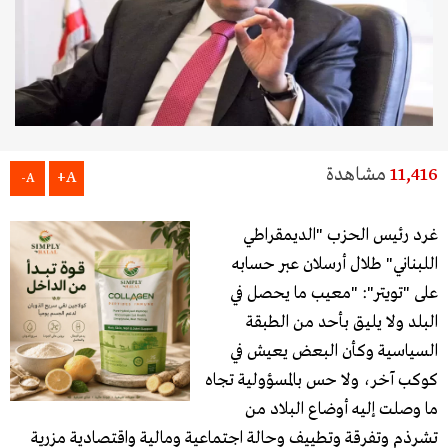
11,416
مشاهدة
A+
A-
غرد رئيس الحزب "الديمقراطي
اللبناني" طلال أرسلان عبر حسابه
على "تويتر": "معيب ما يحصل في
البلد ولا يليق بأحد من الطبقة
السياسية وكأن البعض يعيش في
كوكب آخر، ولا حس بالمسؤولية تجاه
ما وصلت إليه أوضاع البلاد من
تشرذم وتفرقة وتطييف وحالة اجتماعية ومالية واقتصادية مزرية