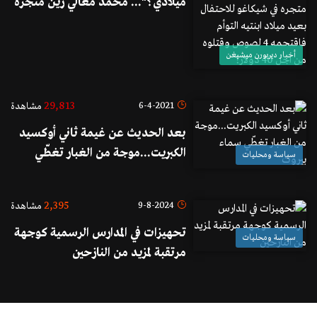
ميلادي؟"... محمد معالي زيّن متجره
في شيكاغو للاحتفال بعيد ميلاد
ابنتيه التوأم فاقتحمه 4 لصوص
أخبار ديربورن ميشيغن
وقتلوه من اجل 40 دولار!
29,813
6-4-2021
مشاهدة
بعد الحديث عن غيمة ثاني أوكسيد
الكبريت...موجة من الغبار تغطّي
سياسة ومحليات
سماء بيروت
2,395
9-8-2024
مشاهدة
تحهيزات في المدارس الرسمية كوجهة
سياسة ومحليات
مرتقبة لمزيد من النازحين