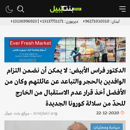
لبنان: 96171010310+ ديربورن: 13137751171+ | 13136996923+
الدكتور فراس الأبيض: لا يمكن أن نضمن التزام
الوافدين بالحجر والتباعد عن عائلتهم وكان من
الأفضل أخذ قرار عدم الاستقبال من الخارج
للحدّ من سلالة كورونا الجديدة
22-12-2020
bintjbeil.org - موقع بنت جبيل
سياسة ومحليات