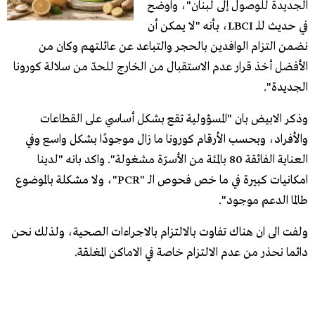
​الجديدة​ للوصول إلى ​لبنان​"، واوضح
في حديث للـ LBCI، بأنه "لا يمكن أن
نضمن التزام الوافدين بالحجر والتباعد عن عائلتهم وكان من
الأفضل أخذ قرار عدم الاستقبال من الخارج للحدّ من سلالة كورونا
الجديدة".
وذكر الابيض بان "المسؤولية تقع بشكل أساسي على القطاعات
والأفراد، وبحسب الأرقام كورونا ما زال موجودًا بشكل واسع وفي
العناية الفائقة 80 بالمئة من الأسرّة مشغولة". واكد بانه "لدينا
امكانيات كبيرة في ما خص فحوص الـ "PCR"، ولا مشكلة بالموضوع
طالما الدعم موجود".
ولفت الى ان هناك تفاوت بالالتزام بالاجراءات الصحية، ولذلك نحن
دائما نحذر من عدم الالتزام خاصة في الاماكن المغلقة.