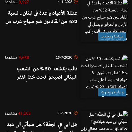
9,927
4-4-2023
مشاهدة
عطلة الأعياد واعدة في لبنان.. نسبة
32% من القادمين هم سياح عرب من
الأردن والعراق ويصل في اليوم أكثر
سياسة ومحليات
من 12 ألف راكب من كل الوجهات!
9,650
16-7-2020
مشاهدة
نائب يكشف: 50 % من الشعب
اللبناني اصبحوا تحت خط الفقر
يعيشون بـ 8 دولارات يومياً على سعر
سياسة ومحليات
الدولار 1507 و22 % تحت خط الفقر
المدقع
43,103
9-2-2020
مشاهدة
هل ابي في الجنّة؟ هل سيأتي الى عيد