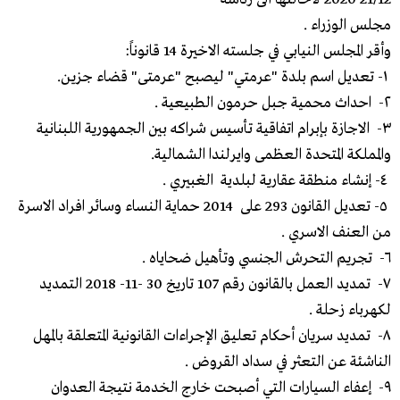
مجلس الوزراء .
وأقر المجلس النيابي في جلسته الاخيرة 14 قانوناً:
١- تعديل اسم بلدة "عرمتي" ليصبح "عرمتى" قضاء جزين.
٢- احداث محمية جبل حرمون الطبيعية .
٣- الاجازة بإبرام اتفاقية تأسيس شراكه بين الجمهورية اللبنانية
والمملكة المتحدة العظمى وايرلندا الشمالية.
٤- إنشاء منطقة عقارية لبلدية الغبيري .
٥- تعديل القانون 293 على 2014 حماية النساء وسائر افراد الاسرة
من العنف الاسري .
٦- تجريم التحرش الجنسي وتأهيل ضحاياه .
٧- تمديد العمل بالقانون رقم 107 تاريخ 30 -11- 2018 التمديد
لكهرباء زحلة .
٨- تمديد سريان أحكام تعليق الإجراءات القانونية المتعلقة بالمهل
الناشئة عن التعثر في سداد القروض .
٩- إعفاء السيارات التي أصبحت خارج الخدمة نتيجة العدوان