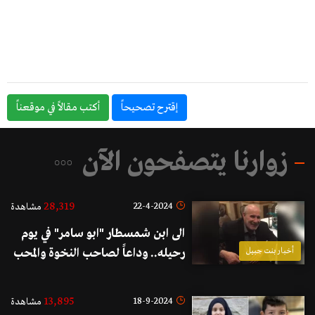
إقترح تصحيحاً
أكتب مقالاً في موقعناً
زوارنا يتصفحون الآن
28,319
22-4-2024
مشاهدة
الى ابن شمسطار "ابو سامر" في يوم
أخبار بنت جبيل
رحيله.. وداعاً لصاحب النخوة والمحب
للناس
13,895
18-9-2024
مشاهدة