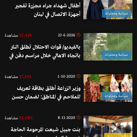
أطفال شهداء جراء مجزرة تفجير
سياسة ومحليات
أجهزة الاتصال في لبنان
13,424
23-6-2026
مشاهدة
بالفيديو/ قوات الاحتلال تطلق النار
سياسة ومحليات
باتجاه الاهالي خلال مراسم دفن في
حداثا ورصد دبابات قرب جبانة
البلدة
17,241
1-10-2020
مشاهدة
وزير الزراعة أطلق بطاقة تعريف
سياسة ومحليات
للملاحم في المناطق: لضمان حسن
توزيع الأبقار الحية واللحوم المدعومة
حكومياً بشكل عادل...لا تهاون بعد
13,082
8-11-2020
مشاهدة
اليوم في حقوق المواطن اللبناني
بنت جبيل شيعت المرحومة الحاجة