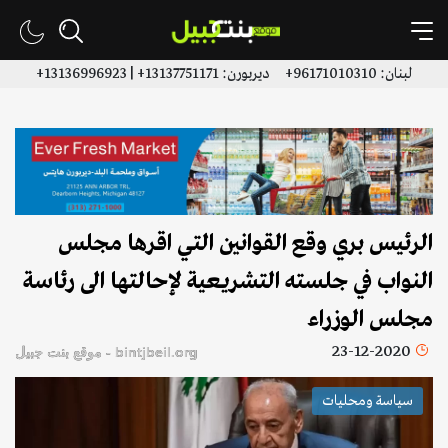
لبنان: 96171010310+ ديربورن: 13137751171+ | 13136996923+
الرئيس بري وقع القوانين التي اقرها مجلس
النواب في جلسته التشريعية لإحالتها الى رئاسة
مجلس الوزراء
23-12-2020
bintjbeil.org - موقع بنت جبيل
سياسة ومحليات