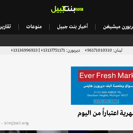
يربورن ميشيغن
أخبار بنت جبيل
منوعات
تقاري
لبنان: 96171010310+ ديربورن: 13137751171+ | 13136996923+
ية اعتباراً من اليوم
bintjbeil.org - موقع بنت جبيل