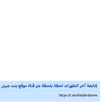
لمتابعة آخر التطورات لحظة بلحظة عبر قناة موقع بنت جبيل ع
https://t.me/bintjbeilnews