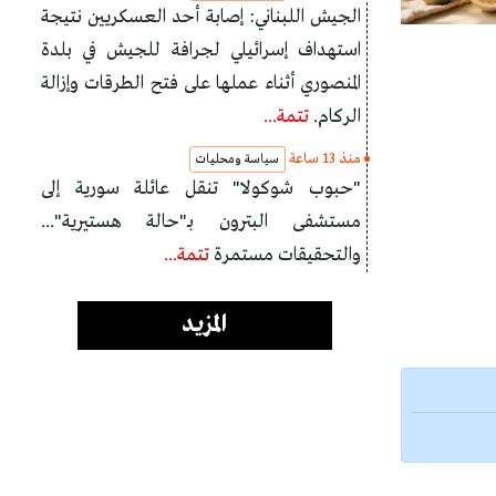
الجيش اللبناني: إصابة أحد العسكريين نتيجة
استهداف إسرائيلي لجرافة للجيش في بلدة
المنصوري أثناء عملها على فتح الطرقات وإزالة
الركام.
تتمة...
منذ 13 ساعة
سياسة ومحليات
"حبوب شوكولا" تنقل عائلة سورية إلى
مستشفى البترون بـ"حالة هستيرية"...
والتحقيقات مستمرة
تتمة...
المزيد