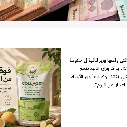
 التي وقعها وزير المالية في حكومة
تصريف الاعمال الدكتور غازي وزني رقم 4090/ص1 تاريخ 3/12/2020، بدأت وزارة المالية بدفع
المخصصات والرواتب الشهرية ومعاشات التقاعد عن شهر كانون الثاني 2021، وكذلك أجور الأجراء