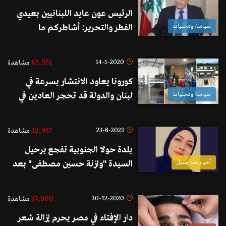
الرئيس عون عايد اللبنانيين بعيدي
سياسة ومحليات
الفطر والتحرير: أشاطركم ما
تشعرون به من اسى في هذه
الأيام...نحن شعب يختلف في
65,951
14-5-2020
مشاهدة
السياسة لكنه يجمع على الوطن وهو
كورونا يعاود الانتشار بسرعة في
قادر دوماً على مجابهة التحديات
سياسة ومحليات
لبنان والدولة قد تحجر العادين في
معسكرات الجيش: لا يمكن الاتكال
فقط على «ضمير» الناس للالتزام
12,947
23-8-2023
مشاهدة
بإجراءات الحجر
بلدة حولا الجنوبية تفجع برحيل
أخبار بنت جبيل
السيدة "وازنة حسين مصطفى" بعد
صراع مع المرض
37,900
30-12-2020
مشاهدة
دار الإفتاء في مصر يحرم إزالة شعر