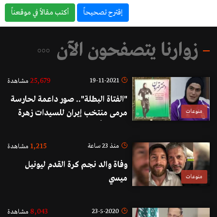
إقترح تصحيحاً
أكتب مقالاً في موقعناً
زوارنا يتصفحون الآن
25,679
19-11-2021
مشاهدة
"الفتاة البطلة".. صور داعمة لحارسة
منوعات
مرمى منتخب إيران للسيدات زهرة
كودايي تُرفع في شوارع طهران ردًا على
التنمّر
1,215
منذ 23 ساعة
مشاهدة
وفاة والد نجم كرة القدم ليونيل
منوعات
ميسي
8,043
23-5-2020
مشاهدة