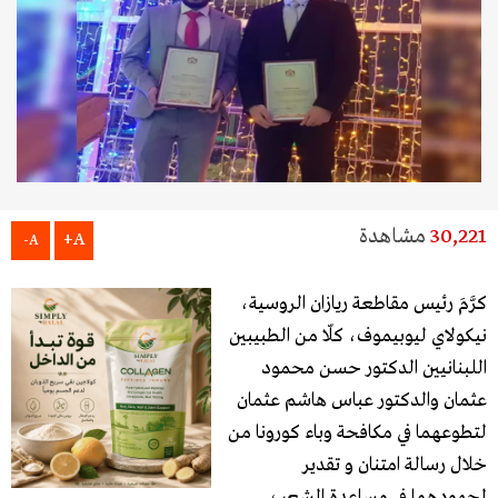
30,221
مشاهدة
A+
A-
كرَّمَ رئيس مقاطعة ريازان الروسية،
نيكولاي ليوبيموف، كلّا من الطبيبين
اللبنانيين الدكتور حسن محمود
عثمان والدكتور عباس هاشم عثمان
لتطوعهما في مكافحة وباء كورونا من
خلال رسالة امتنان و تقدير
لجهودهما في مساعدة الشعب