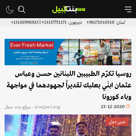
لبنان: 96171010310+ ديربورن: 13137751171+ | 13136996923+
روسيا تكرّم الطبيبين اللبنانين حسن وعباس
عثمان ابنَي بعلبك تقديراً لجهودهما في مواجهة
وباء كورونا
23-12-2020
bintjbeil.org - موقع بنت جبيل
عربي دولي