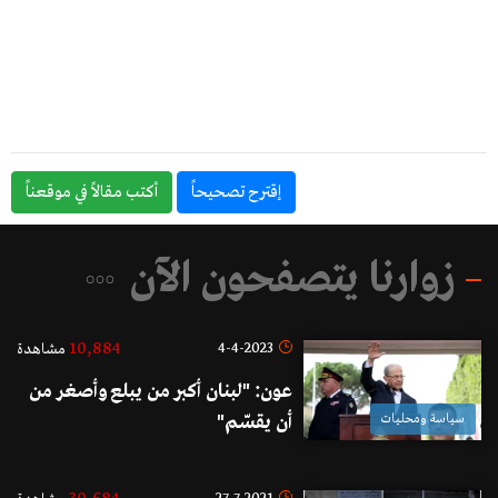
إقترح تصحيحاً
أكتب مقالاً في موقعناً
زوارنا يتصفحون الآن
10,884
4-4-2023
مشاهدة
عون: "لبنان أكبر من يبلع وأصغر من
سياسة ومحليات
أن يقسّم"