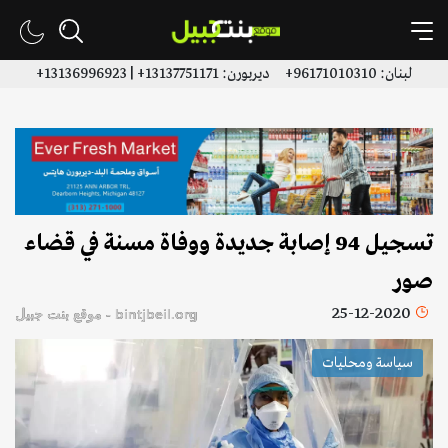
لبنان: 96171010310+ ديربورن: 13137751171+ | 13136996923+
تسجيل 94 إصابة جديدة ووفاة مسنة في قضاء
صور
25-12-2020
bintjbeil.org - موقع بنت جبيل
سياسة ومحليات