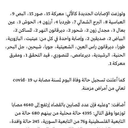
وتوزعت الإصابات الجديدة كالأتي: معركة 15، صور 15، البص 9،
العباسية 8، البرج الشمالي 7، طيردبا 4، أرزون 4، الحوش 3، عين
بعال 3، مجدل زون 2، شحور 2، ديرقانون النهر 2، المساكن 2،
البياض 2، صديقين 2، وإصابة واحدة في كل من: عيتيت، البازورية،
طورا، ديرقانون راس العين، الشعيتية، جويا، شيحين، جل البحر،
الحنية، الرشيدية، ديرعامص، المنصوري، قيد التحقق 1، ومفرق
معركة 1.
كما أعلنت تسجيل حالة وفاة اليوم لمسنة مصابة ب covid- 19
تعاني من أمراض مزمنة.
أضافت: "وعليه فإن عدد المصابين بالقضاء إرتفع إلى 4640 مصابا
توزعوا وفق التالي: 4395 حالة محلية من بينهم 680 حالة من
التابعية الفلسطينية و76 من التابعية السورية، 245 حالة وافدة،