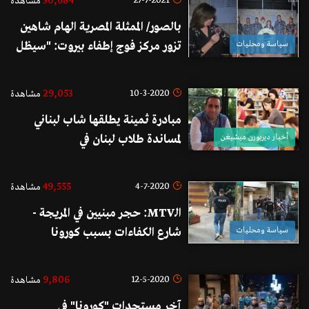
30,684
27-7-2021
مشاهدة
بالصور/ الممثلة المصرية الهام شاهين
سياسة ومحليات
تزور مركز فوج إطفاء بيروت: "سيظل
لبنان عروس الوطن العربي الجميلة
رغم كل الظروف الصعبة"
29,053
10-3-2020
مشاهدة
مبادرة ثمينة يطلقها شاب لبناني
أخبار ديربورن ميشيغن
لمساندة طلاب لبنان في
فرنسا...مستعد للمساعدة المادية في
حال تعثر حصولهم من الأموال
49,555
4-7-2020
مشاهدة
اللازمة من أهلهم في لبنان!
الـMTV: حجر مبنيين في المريجة -
سياسة ومحليات
شارع الكفاءات بسبب كورونا
9,806
12-5-2020
مشاهدة
آخر مستجدات "كورونا" في