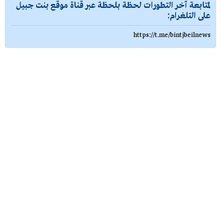
لمتابعة آخر التطورات لحظة بلحظة عبر قناة موقع بنت جبيل
على التلغرام:
https://t.me/bintjbeilnews