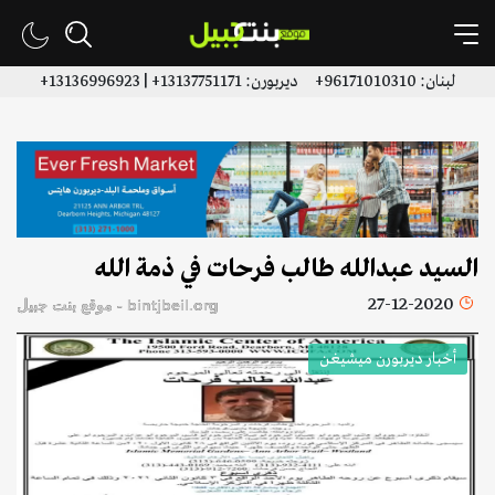
لبنان: 96171010310+ ديربورن: 13137751171+ | 13136996923+
السيد عبدالله طالب فرحات في ذمة الله
27-12-2020
bintjbeil.org - موقع بنت جبيل
أخبار ديربورن ميشيغن