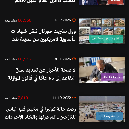
منصب الأمين العام المقبل للأمم
المتحدة
60,960
10-7-2026
مشاهدة
وول ستريت جورنال تنقل شهادات
أخبار ديربورن ميشيغن
مأساوية لأمريكيين من مدينة بنت
جبيل هدمت "إسرائيل" منازلهم
ومنازل أجدادهم في المدينة
60,935
30-1-2026
مشاهدة
لا صحة للأخبار عن تمديد لسنّ
Fact Check
التقاعد إلى 66 عامًا في قانون الموازنة
7,819
14-10-2022
مشاهدة
رصد حالة كوليرا في مخيم قب الياس
سياسة ومحليات
للنازحين.. تم عزلها واتخاذ الإجراءات
الصحية اللازمة