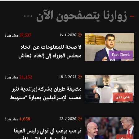
زوارنا يتصفحون الآن
57,537
15-1-2026
مشاهدة
لا صحة للمعلومات عن اتجاه
Fact Check
مجلس الوزراء إلى إلغاء المعاش
التقاعدي وتعويضات القطاع العام
21,152
18-6-2023
مشاهدة
مضيفة طيران بشركة إيرلندية تثير
عربي دولي
غضب الإسرائيليين بعبارة "سنهبط
قريبًا في فلسطين المحتلة" ورفضت
مطالبات الركاب بالإعتذار عن ذلك
4,658
22-7-2026
مشاهدة
ترامب يرغب في تولي رئيس الفيفا
منوعات