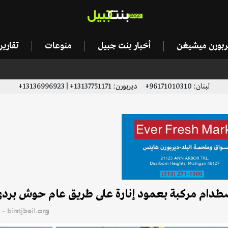
يربورن ميشيغن
أخبار بنت جبيل
منوعات
تقاري
لبنان: 96171010310+ ديربورن: 13137751171+ | 13136996923+
إصطدام مركبة بعمود إنارة على طريق عام حوش برد
bintjbeil.org - موقع بنت جبيل