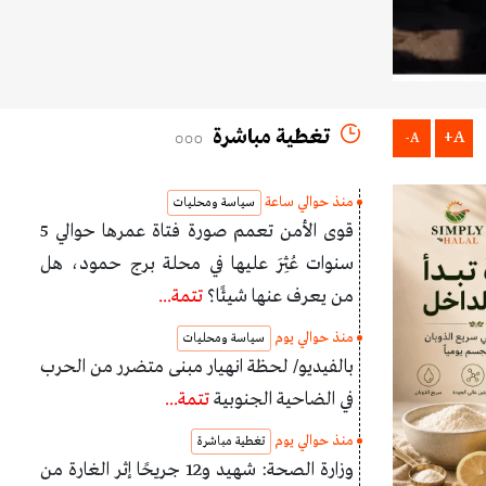
تغطية مباشرة
A+
A-
منذ حوالي ساعة
سياسة ومحليات
قوى الأمن تعمم صورة فتاة عمرها حوالي 5
سنوات عُثِرَ عليها في محلة برج حمود، هل
من يعرف عنها شيئًا؟
تتمة...
منذ حوالي يوم
سياسة ومحليات
بالفيديو/ لحظة انهيار مبنى متضرر من الحرب
في الضاحية الجنوبية
تتمة...
منذ حوالي يوم
تغطية مباشرة
وزارة الصحة: شهيد و12 جريحًا إثر الغارة من