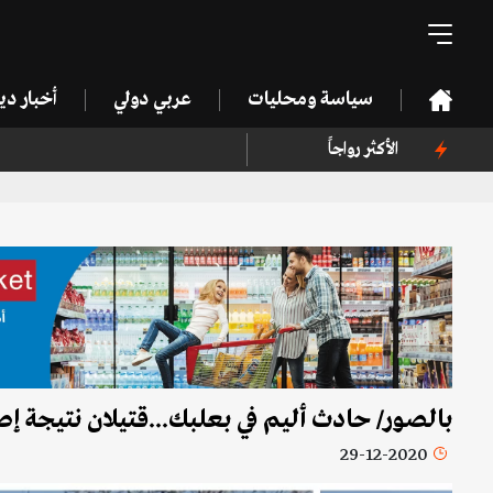
سياسة ومحليات
عربي دولي
أخبار د
الأكثر رواجاً
بالصور/ حادث أليم في بعلبك...قتيلان نتيجة 
29-12-2020