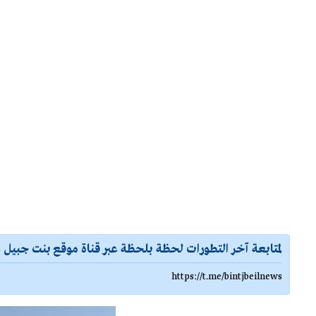
لمتابعة آخر التطورات لحظة بلحظة عبر قناة موقع بنت جبيل ع
https://t.me/bintjbeilnews