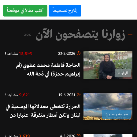
إقترح تصحيحاً
أكتب مقالاً في موقعناً
زوارنا يتصفحون الآن
15,995
23-2-2026
مشاهدة
الحاجة فاطمة محمد عطوي (أم
الوفيات
إبراهيم حمزة) في ذمة الله
9,621
19-5-2021
مشاهدة
الحرارة تتخطى معدلاتها الموسمية في
سياسة ومحليات
لبنان ولكن أمطار متفرقة اعتبارا من
بعد الظهر السبت!
3,639
4-3-2026
مشاهدة