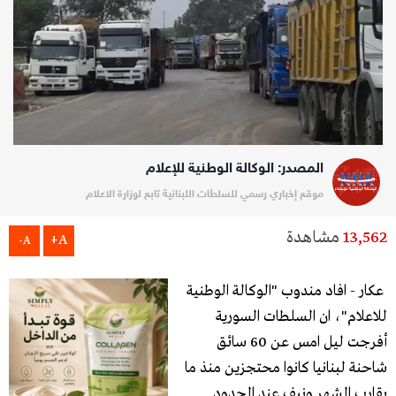
المصدر: الوكالة الوطنية للإعلام
موقع إخباري رسمي للسلطات اللبنانية تابع لوزارة الاعلام
13,562
مشاهدة
A+
A-
عكار - افاد مندوب "الوكالة الوطنية
للاعلام"، ان السلطات السورية
أفرجت ليل امس عن 60 سائق
شاحنة لبنانيا كانوا محتجزين منذ ما
يقارب الشهر ونيف عند الحدود