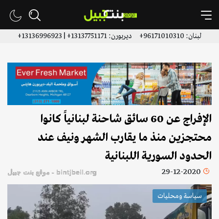
لبنان: 96171010310+ ديربورن: 13137751171+ | 13136996923+
الإفراج عن 60 سائق شاحنة لبنانياً كانوا
محتجزين منذ ما يقارب الشهر ونيف عند
الحدود السورية اللبنانية
29-12-2020
bintjbeil.org - موقع بنت جبيل
سياسة ومحليات