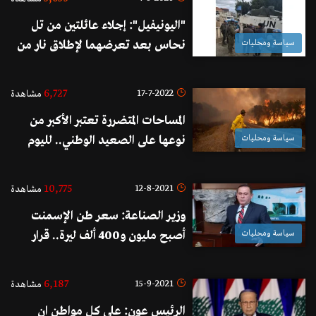
"اليونيفيل": إجلاء عائلتين من تل
سياسة ومحليات
نحاس بعد تعرضهما لإطلاق نار من
قبل الجيش الإسرائيلي المتوغل في
المحلة
6,727
17-7-2022
مشاهدة
المساحات المتضررة تعتبر الأكبر من
سياسة ومحليات
نوعها على الصعيد الوطني.. لليوم
الخامس فرق الإطفاء المغربية تواصل
إخماد 6 حرائق اندلعت في وقت
10,775
12-8-2021
مشاهدة
متزامن شماليّ البلاد!
وزير الصناعة: سعر طن الإسمنت
سياسة ومحليات
أصبح مليون و400 ألف ليرة.. قرار
سلامة غير مسؤول
6,187
15-9-2021
مشاهدة
الرئيس عون: على كل مواطن ان