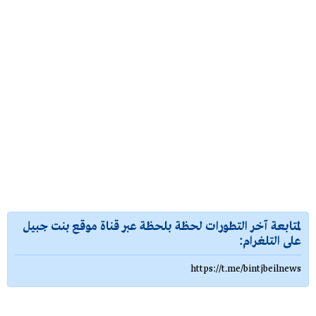
لمتابعة آخر التطورات لحظة بلحظة عبر قناة موقع بنت جبيل
على التلغرام:
https://t.me/bintjbeilnews