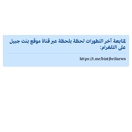
لمتابعة آخر التطورات لحظة بلحظة عبر قناة موقع بنت جبيل
على التلغرام:
https://t.me/bintjbeilnews