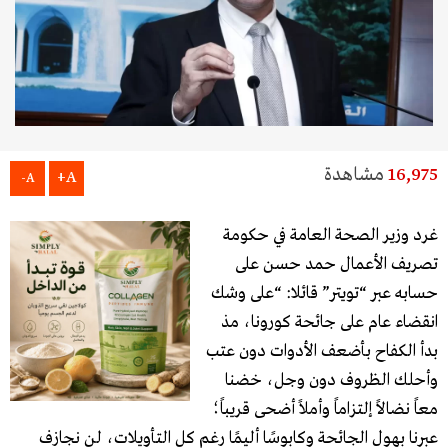
16,975
مشاهدة
A+
A-
غرد وزير الصحة العامة في حكومة
تصريف الأعمال حمد حسن على
حسابه عبر “تويتر” قائلا: “على وشك
انقضاء عام على جائحة كورونا، مذ
بدأ الكفاح بأضعف الأدوات دون عتب
وأحلك الظروف دون وجل، خضنا
معاً نضالاً إلتزاماً وأملاً أضحى قريباً؛
عبرنا بهول الجائحة وكابوسًا أليمًا رغم كل التأويلات، لن نجازف