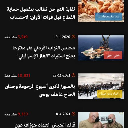
نقابة الدواجن تطالب بتفعيل حماية
سياسة ومحليات
القطاع قبل فوات الأوان: لاحتساب
الرسم الجمركي على استيراد الدجاج
على أساس صيرفة!
5,549
19-1-2020
مشاهدة
مجلس النواب الأردني يقر مقترحا
عربي دولي
يمنع استيراد "الغاز الإسرائيلي"
ويحيله للحكومة لتحويله لمشروع
قانون
10,831
28-11-2021
مشاهدة
بالصور/ ذكرى أسبوع المرحومة وجدان
أخبار بنت جبيل
الحاج عاطف بوصي
9,330
8-4-2021
مشاهدة
قائد الجيش العماد جوزاف عون