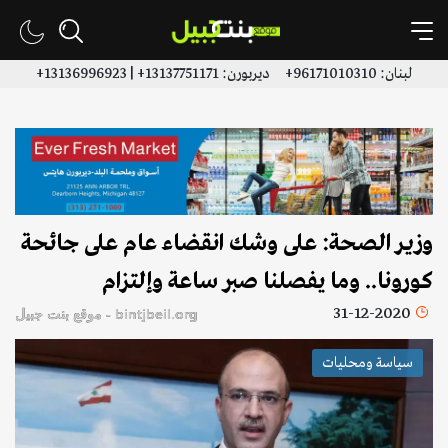
لبنان: 96171010310+ ديربورن: 13137751171+ | 13136996923+
وزير الصحة: على وشك انقضاء عام على جائحة
كورونا.. وما يفصلنا صبر ساعة وإلتزام
31-12-2020
bintjbeil.org - موقع بنت جبيل
سياسة ومحليات