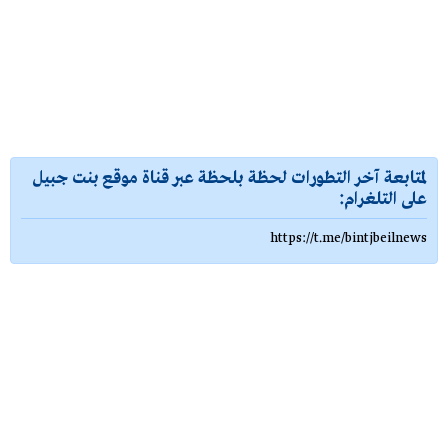
لمتابعة آخر التطورات لحظة بلحظة عبر قناة موقع بنت جبيل
على التلغرام:
https://t.me/bintjbeilnews