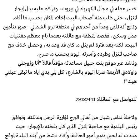
خسر عمله في مجال الكهرباء في بيروت، وتراكم عليه بدل إيجار
المنزل، حتى طلب منه أصحاب البيت إخلاء المكان بحسب ما أفاد.
وتابع أنه تلقى وعداً من أحدهم في منطقة برج الشمالي - صور بتأمين
عمل وسكن، فقصد المنطقة مع عائلته بعدما باع معظم مقتنيات
البيت. لكنه بعد فترة لم ينل ما كان قد وعد به، وحصل خلاف مع
صاحب المنزل وطرده وأسرته اليوم بحسب ما صرح.
وناشد عبر موقع بنت جبيل مساعدته مؤقتاً قائلاً "أنا وزوجتي
واولادي الأربعة صرنا اليوم بالشارع، كل يلي بدي اياه ما تبقى عيلتي
هيك"!
للتواصل مع العائلة: 79187441
ولاحقاً تداعى شبان من أهالي البرج لمؤازرة الرجل وعائلته. وتوافق
رئيس البلدية مع صاحبة المنزل الذي كان يقطنه بالإيجار، حيث
مددت له لحين تدبير أمور العائلة. وأفاد ناشط من أبناء البلدة لموقع