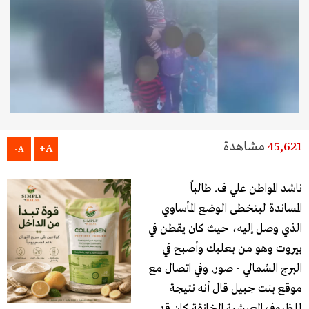
45,621
مشاهدة
A+
A-
ناشد المواطن علي ف. طالباً
المساندة ليتخطى الوضع المأساوي
الذي وصل إليه، حيث كان يقطن في
بيروت وهو من بعلبك وأصبح في
البرج الشمالي - صور. وفي اتصال مع
موقع بنت جبيل قال أنه نتيجة
للظروف المعيشية الخانقة كان قد