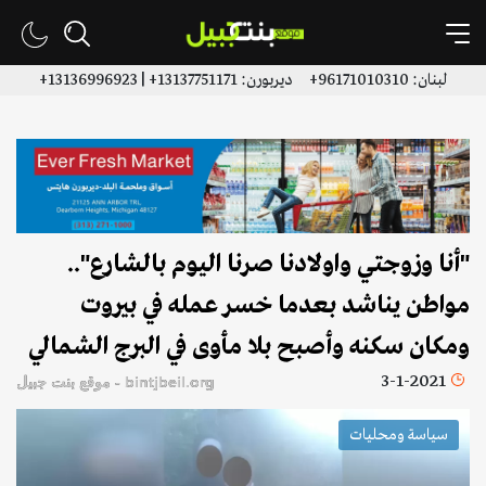
لبنان: 96171010310+ ديربورن: 13137751171+ | 13136996923+
"أنا وزوجتي واولادنا صرنا اليوم بالشارع"..
مواطن يناشد بعدما خسر عمله في بيروت
ومكان سكنه وأصبح بلا مأوى في البرج الشمالي
3-1-2021
bintjbeil.org - موقع بنت جبيل
سياسة ومحليات