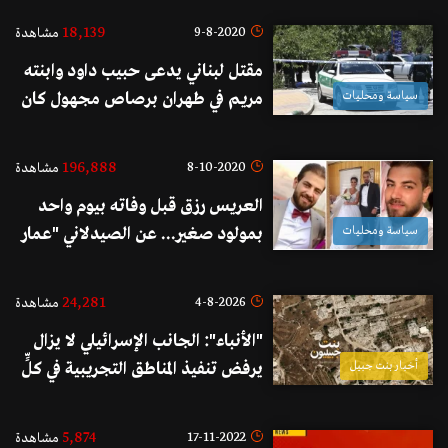
18,139
9-8-2020
مشاهدة
مقتل لبناني يدعى حبيب داود وابنته
سياسة ومحليات
مريم في طهران برصاص مجهول كان
على دراجة نارية
196,888
8-10-2020
مشاهدة
العريس رزق قبل وفاته بيوم واحد
سياسة ومحليات
بمولود صغير... عن الصيدلاني "عمار
كبيدات" الذي أسلم الروح أمس إثر
تعرضه لحادث سير مروع على
24,281
4-8-2026
مشاهدة
أوتوستراد أميل لحود
"الأنباء": الجانب الإسرائيلي لا يزال
أخبار بنت جبيل
يرفض تنفيذ المناطق التجريبية في كلٍّ
من بنت جبيل والخيام
5,874
17-11-2022
مشاهدة