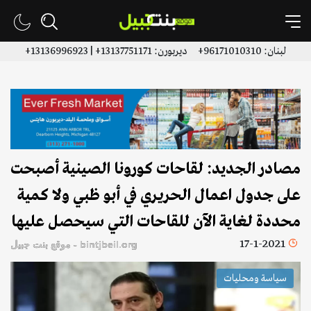
لبنان: 96171010310+ ديربورن: 13137751171+ | 13136996923+
مصادر الجديد: لقاحات كورونا الصينية أصبحت
على جدول اعمال الحريري في أبو ظبي ولا كمية
محددة لغاية الآن للقاحات التي سيحصل عليها
17-1-2021
bintjbeil.org - موقع بنت جبيل
سياسة ومحليات