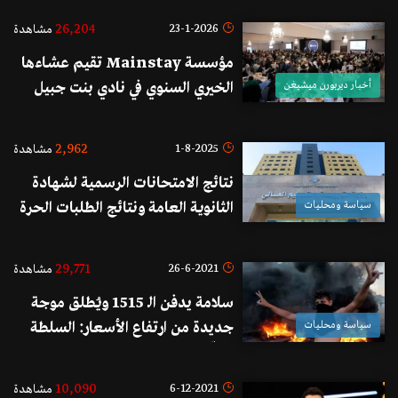
26,204
23-1-2026
مشاهدة
مؤسسة Mainstay تقيم عشـاءها
أخبار ديربورن ميشيغن
الخيري السنوي في نادي بنت جبيل
الثقافي بحضور أكثر من 860 ضيفا
2,962
1-8-2025
مشاهدة
نتائج الامتحانات الرسمية لشهادة
سياسة ومحليات
الثانوية العامة ونتائج الطلبات الحرة
للشهادة المتوسطة تصدر ابتداء من
الساعة الثالثة بعد ظهر اليوم
29,771
26-6-2021
مشاهدة
سلامة يدفن الـ 1515 ويُطلق موجة
سياسة ومحليات
جديدة من ارتفاع الأسعار: السلطة
تسلّم الدولة إلى مشتبه فيه (الأخبار)
10,090
6-12-2021
مشاهدة