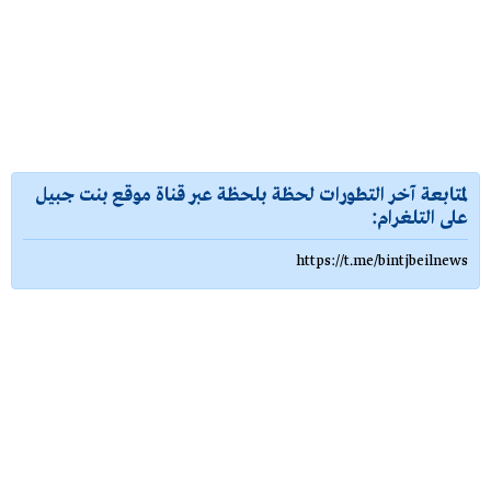
لمتابعة آخر التطورات لحظة بلحظة عبر قناة موقع بنت جبيل
على التلغرام:
https://t.me/bintjbeilnews