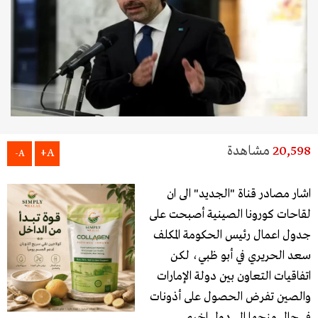
20,598
مشاهدة
A+
A-
اشار مصادر قناة "الجديد" الى ان
لقاحات ​كورونا​ ​الصين​ية أصبحت على
جدول اعمال رئيس ​الحكومة​ المكلف ​
سعد الحريري​ في ​أبو ظبي​، لكن
اتفاقيات التعاون بين دولة ​الإمارات​
والصين تفرض الحصول على أذونات
في حال منحها الى دول اخرى.