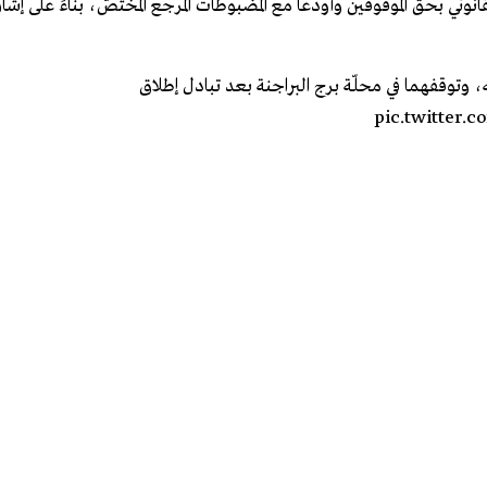
انوني بحق الموقوفَين وأودعا مع المضبوطات المرجع المختصّ، بناءً على إشا
 وتوقفهما في محلّة برج البراجنة بعد تبادل إطلاق
pic.twitter.