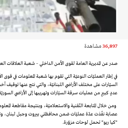
36,897
مشاهدة
صدر عن المديرية العامة لقوى الأمن الداخلي – شعبة العلاقات العامة
في إطار العمليّات النوعيّة التي تقوم بها شعبة المعلومات في قوى ا
السيّارات على مختلف الأراضي اللبنانيّة، والتي نتج عنها توقيف أخطر
عددٍ كبيرٍ من عمليات سرقة السيّارات وتهريبها إلى الأراضي السوريّة
ومن خلال المتابعة التّقنية والاستعلاميّة، وبنتيجة مقاطعة المع
عصابة نفّذت عدّة عمليّات ضمن محافظتي بيروت وجبل لبنان، وتست
"كيا ريو" تحمل لوحات مزوّرة.