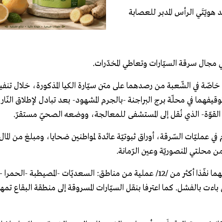
هويّتَي الرأس المدبر للعصابة
كّنت قوّة خاصّة في الشّعبة من رصدهما على متن سيّارة الكيا المذكورة، خلال تنف
هما في محلّة برج البراجنة -بالجرم المشهود- بعد تبادل لإطلاق النّار
ناصر القوّة- الذي نُقل إلى المستشفى للمعالجة، ووضعه الصحيّ مستقرّ.
عمليّات السّرقة، أوراق ثبوتيّة عائدة لمواطنين ضحايا، ومبلغ من المال.
 محلتي المنصوريّة وعين الرّمانة.
بالتّحقيق معهما، اعترفا بتشكيلهما عصابة لسرقة السيّارات، وأنهما نفّذا أكثر من /12/ عملية من مناطق: السعديّات -المصي
نّ أكثر من /10/ محاولات سرقة أخرى باءت بالفشل. كما اعترفا بنقل السيّارات المسروقة إلى منطقة البقاع 