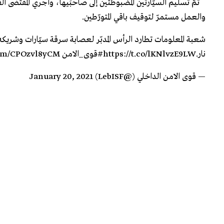
تمّ تسليم السيّارتَين المضبوطتَين إلى صاحبَيها، وأجري المقتضى الق
والعمل مستمرّ لتوقيف باقي المتورّطين.
شعبة المعلومات تطارد الرأس المدبّر لعصابة سرقة سيّارات وشريكه،
نار.
https://t.co/lKNlvzE9LW
#قوى_الامن
com/CPOzvl8yCM
— قوى الامن الداخلي (@LebISF)
January 20, 2021