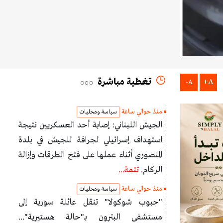
تغطية مباشرة
A+
A-
منذ حوالي ساعة
سياسة ومحليات
الجيش اللبناني: إصابة أحد العسكريين نتيجة
استهداف إسرائيلي لجرافة للجيش في بلدة
المنصوري أثناء عملها على فتح الطرقات وإزالة
الركام.
تتمة...
منذ حوالي ساعة
سياسة ومحليات
"حبوب شوكولا" تنقل عائلة سورية إلى
مستشفى البترون بـ"حالة هستيرية"...