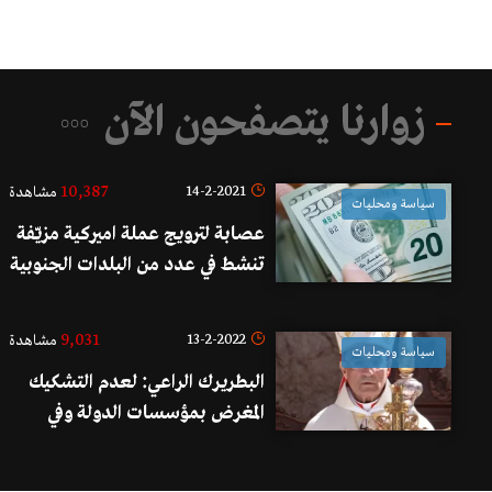
زوارنا يتصفحون الآن
10,387
14-2-2021
مشاهدة
سياسة ومحليات
عصابة لترويج عملة اميركية مزيّفة
تنشط في عدد من البلدات الجنوبية
وقعت في قبضة مفرزة إستقصاء
الجنوب من خلال كمين محكم في
9,031
13-2-2022
مشاهدة
سياسة ومحليات
صيدا
البطريرك الراعي: لعدم التشكيك
المغرض بمؤسسات الدولة وفي
طليعتها الجيش.. ولإجراء
الانتخابات في موعدها والمشاركة