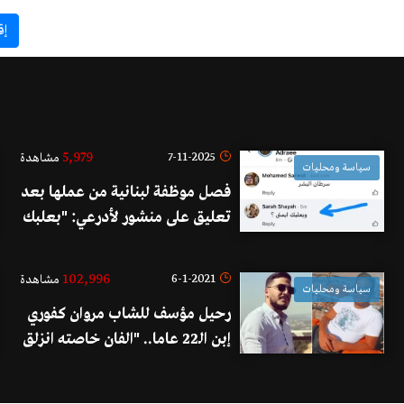
إق
5,979
7-11-2025
مشاهدة
سياسة ومحليات
فصل موظفة لبنانية من عملها بعد
تعليق على منشور لأدرعي: "بعلبك
إيمتى؟"
102,996
6-1-2021
مشاهدة
سياسة ومحليات
رحيل مؤسف للشاب مروان كفوري
إبن الـ22 عاما.. "الفان خاصته انزلق
عليه وأرداه قتيلا"