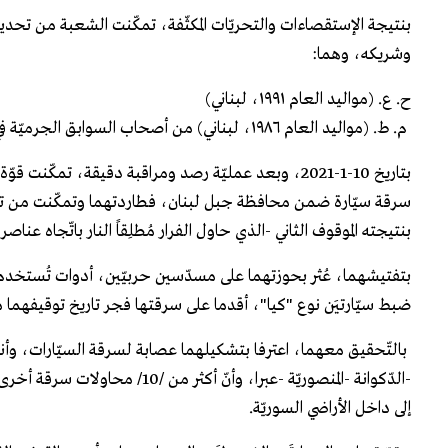
بنتيجة الإستقصاءات والتحريّات المكثّفة، تمكّنت الشعبة من تحديد 
وشريكه، وهما:
ح. ع. (مواليد العام ۱۹۹۱، لبناني)
م. ط. (مواليد العام ۱۹۸٦، لبناني) من أصحاب السوابق الجرميّة في مجال سرقة السيّارات وتعاطي المخدّرات.
بتاريخ 10-1-2021، وبعد عمليّة رصد ومراقبة دقيقة، تم
سرقة سيّارة ضمن محافظة جبل لبنان، فطاردتهما وتمكّنت من توقيف
بنتيجته الموقوف الثاني -الذي حاول الفرار مُطلِقاً النار باتّجاه ع
بتفتيشهما، عُثر بحوزتهما على مسدّسين حربيّين، أدوات تُستخدم في 
ضبط سيّارتيَن نوع "كيا"، أقدما على سرقتها فجر تاريخ توقيفهما من
-الدّكوانة -المنصوريّة -عبرا، وأ
إلى داخل الأراضي السوريّة.