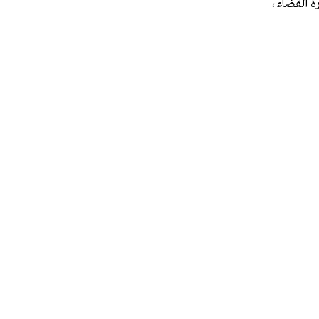
رة القضاء،