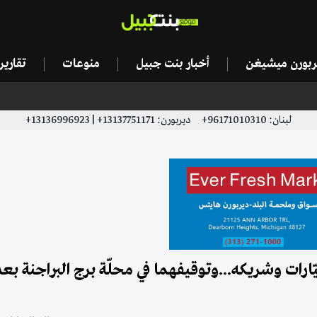
يربورن ميشيغن
أخبار بنت جبيل
منوعات
تقاري
لبنان: 96171010310+ ديربورن: 13137751171+ | 13136996923+
ارات وشريكه...وتوقيفهما في محلّة برج البراجنة بعد