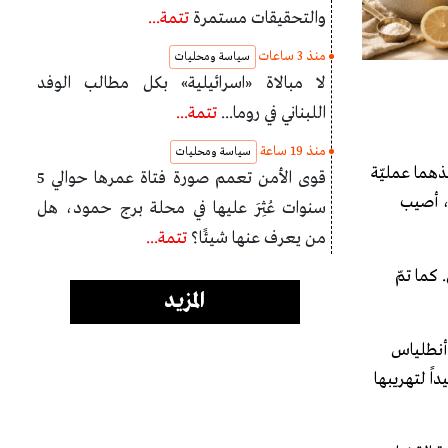
والتحقيقات مستمرة
تتمة...
منذ 3 ساعات
سياسة ومحليات
لا مبالاة «اسرائيلية» بكل مطالب الوفد
اللبناني في روما...
تتمة...
منذ 19 ساعة
سياسة ومحليات
يذهما عمليّة
قوى الأمن تعمم صورة فتاة عمرها حوالي 5
، أصيب
سنوات عُثِرَ عليها في محلة برج حمود، هل
من يعرف عنها شيئًا؟
تتمة...
 كما تمّ
المزيد
طبة -الحمرا -أنطلياس
تمهيداً لتهريبها