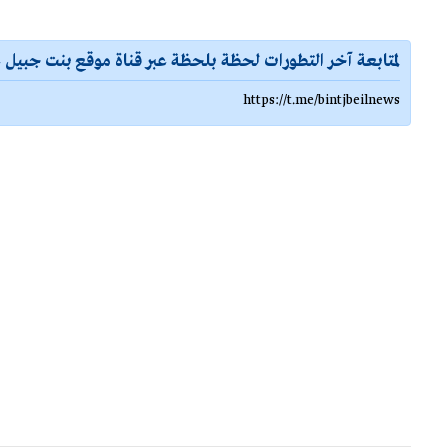
لمتابعة آخر التطورات لحظة بلحظة عبر قناة موقع بنت جبيل ع
https://t.me/bintjbeilnews