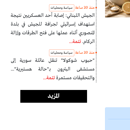
منذ 20 ساعة
سياسة ومحليات
الجيش اللبناني: إصابة أحد العسكريين نتيجة
استهداف إسرائيلي لجرافة للجيش في بلدة
المنصوري أثناء عملها على فتح الطرقات وإزالة
الركام.
تتمة...
منذ 20 ساعة
سياسة ومحليات
"حبوب شوكولا" تنقل عائلة سورية إلى
مستشفى البترون بـ"حالة هستيرية"...
والتحقيقات مستمرة
تتمة...
المزيد