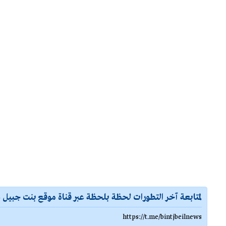
لمتابعة آخر التطورات لحظة بلحظة عبر قناة موقع بنت جبيل ع
https://t.me/bintjbeilnews