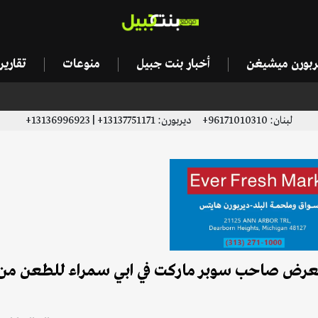
يربورن ميشيغن
أخبار بنت جبيل
منوعات
تقاري
لبنان: 96171010310+ ديربورن: 13137751171+ | 13136996923+
.تعرض صاحب سوبر ماركت في ابي سمراء للطعن من