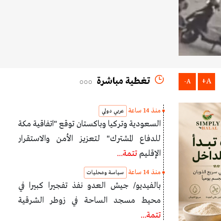
تغطية مباشرة
A+
A-
منذ 14 ساعة
عربي دولي
السعودية وتركيا وباكستان توقع "اتفاقية مكة
للدفاع المشترك" لتعزيز الأمن والاستقرار
الإقليم
تتمة...
منذ 14 ساعة
سياسة ومحليات
بالفيديو/ جيش العدو نفذ تفجيرا كبيرا في
محيط مسجد الساحة في زوطر الشرقية
تتمة...