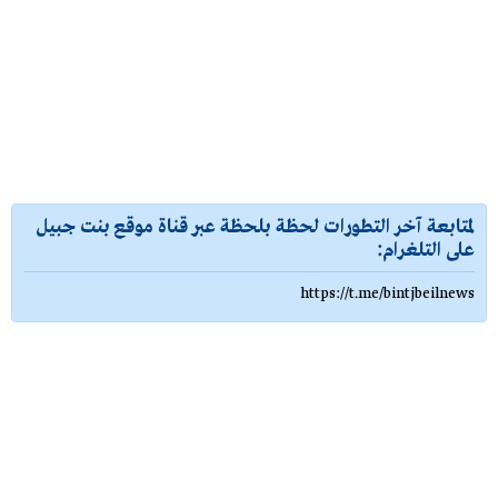
لمتابعة آخر التطورات لحظة بلحظة عبر قناة موقع بنت جبيل
على التلغرام:
https://t.me/bintjbeilnews