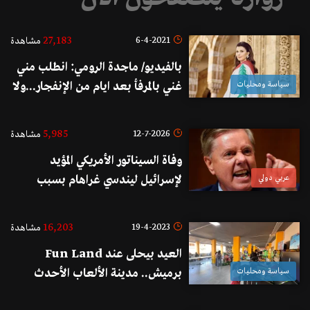
27,183
6-4-2021
مشاهدة
بالفيديو/ ماجدة الرومي: انطلب مني
سياسة ومحليات
غني بالمرفأ بعد ايام من الإنفجار...ولا
يمكن ما بقدر بعدو الدم ما نشف
بالأرض
5,985
12-7-2026
مشاهدة
وفاة السيناتور الأمريكي المؤيد
عربي دولي
لإسرائيل ليندسي غراهام بسبب
"مرض مفاجئ وسريع"
16,203
19-4-2023
مشاهدة
العيد بيحلى عند Fun Land
سياسة ومحليات
برميش.. مدينة الألعاب الأحدث
بالمنطقة!