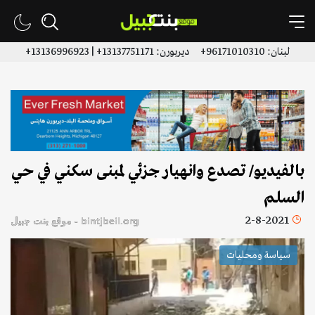
لبنان: 96171010310+ ديربورن: 13137751171+ | 13136996923+
بالفيديو/ تصدع وانهيار جزئي لمبنى سكني في حي
السلم
2-8-2021
bintjbeil.org - موقع بنت جبيل
سياسة ومحليات