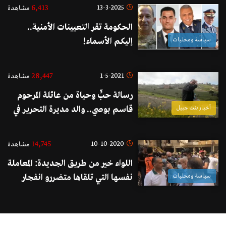
6,413
13-3-2025
مشاهدة
الحكومة تقر التعيينات الأمنية..
سياسة ومحليات
إليكم الأسماء!
28,447
1-5-2021
مشاهدة
رسالة حبٍّ وحياة من عائلة المرحوم
أخبار بنت جبيل
قاسم بوصي.. والد مديرة التحرير في
موقع بنت جبيل وشقيقتها: «أنرتم
وحشتنا»
14,745
10-10-2020
مشاهدة
اللواء خير من طريق الجديدة: المعاملة
سياسة ومحليات
نفسها التي تلقاها متضررو انفجار
مرفأ بيروت سيتلقاها متضررو انفجار
الطريق الجديدة وليس صحيحاً أنّ
هناك متضررين لم يتلقوا المساعدة