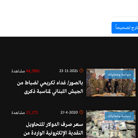
ترح تصحيحاً
44,986
23-11-2025
مشاهدة
سياسة ومحليات
بالصور/ غداء تكريمي لضباط من
الجيش اللبناني لمناسبة ذكرى
الإستقلال في روضة الشهيد محمد
فرحات
15,173
27-4-2020
مشاهدة
سياسة ومحليات
سعر صرف الدولار للتحاويل
النقدية الإلكترونية الواردة من