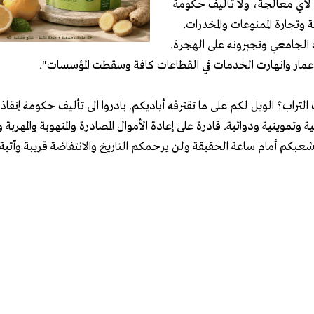
تجاه لأي معالجة، ولا تأليف حكومة
 وتجارة الممنوعات والمخدرات.
الجامعي وتجبرونه على الهجرة.
مار وانهارت الخدمات في القطاعات كافة وسقطت المؤسسات".
تراب؟ الويل لكم على ما تقترفه أياديكم. بادروا الى تأليف حكومة إنقاذ
وينية ودوائية. قادرة على إعادة الأموال المصادرة والمنهوبة والمهربة وإ
شعبكم أمام ساعة الحقيقة ولن يرحمكم التاريخ والانتفاضة قريبة وآتية 