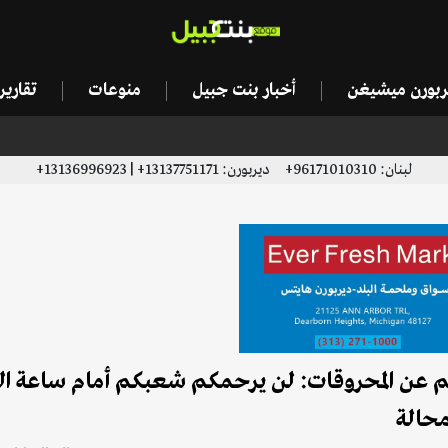
يربورن ميشيغن
أخبار بنت جبيل
منوعات
تقاري
لبنان: 96171010310+ ديربورن: 13137751171+ | 13136996923+
دعم عن المحروقات: لن يرحمكم شعبكم أمام ساعة ا
محالة