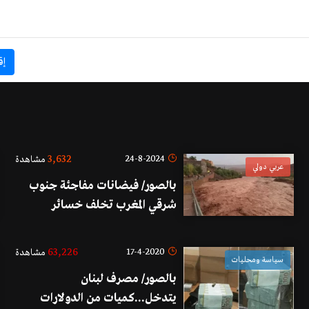
إق
3,632
24-8-2024
مشاهدة
عربي دولي
بالصور/ فيضانات مفاجئة جنوب
شرقي المغرب تخلف خسائر
فادحة!
63,226
17-4-2020
مشاهدة
سياسة ومحليات
بالصور/ مصرف لبنان
يتدخل...كميات من الدولارات