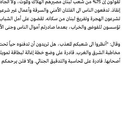
تقولون إن 75% من شعب لبنان مصيرهم الهلاك والموت، ولا ا
إنقاذ. تدفعون الناس الى الفلتان الأمني والسرقة وأعمال غير شرعية
تشرعون الهجرة وتفريغ لبنان من سكانه. تقضون على أمل الشباب 
تؤسسون للفوضى والخراب، بعدما صادرتم أموال الناس وجنى الأع
وقال: "أنظروا الى شعبكم المعذب، هل تريدون أن تدفنوه حياً تحت ال
مخاطبة الشرق والغرب. قادرة على وضع خطة إغاثة لبطاقة تمويلية وتم
أصحابها. قادرة على المحاسبة والتدقيق الجنائي. وإلا فلن يرحمكم 