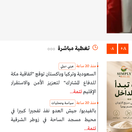
تغطية مباشرة
A+
A-
منذ 20 ساعة
عربي دولي
السعودية وتركيا وباكستان توقع "اتفاقية مكة
للدفاع المشترك" لتعزيز الأمن والاستقرار
الإقليم
تتمة...
منذ 20 ساعة
سياسة ومحليات
بالفيديو/ جيش العدو نفذ تفجيرا كبيرا في
محيط مسجد الساحة في زوطر الشرقية
تتمة...