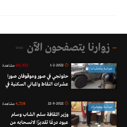
زوارنا يتصفحون الآن
60,952
1-2-2022
مشاهدة
سياسة ومحليات
حلونجي في صور وموقوفان صورا
عشرات النقاط والمباني السكنية في
صور وصيدا وطرابلس وبيروت
وكسروان..الأخبار تنشر: تفاصيل
4,728
22-9-2022
مشاهدة
سياسة ومحليات
جديدة عن شبكة التجسّس
وزير الثقافة سلم الشاب وسام
الإسرائيليّة!
عبود درعًا تقديرًا لانسحابه من