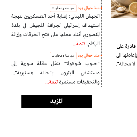
منذ حوالي يوم
سياسة ومحليات
الجيش اللبناني: إصابة أحد العسكريين نتيجة
استهداف إسرائيلي لجرافة للجيش في بلدة
المنصوري أثناء عملها على فتح الطرقات وإزالة
الركام.
تتمة...
 قادرة على
عادتها الى
منذ حوالي يوم
سياسة ومحليات
"حبوب شوكولا" تنقل عائلة سورية إلى
لا محالة".
مستشفى البترون بـ"حالة هستيرية"...
والتحقيقات مستمرة
تتمة...
المزيد