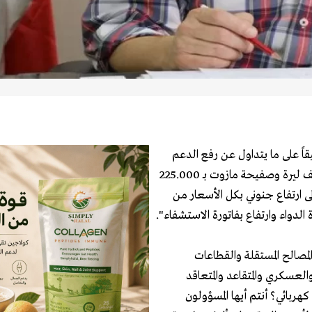
قاً على ما يتداول عن رفع الدعم
عن المحروقات، أنّ "رفع الدعم سيؤدي الى صفيحة بنزين بـ 300 ألف ليرة وصفيحة مازوت بـ 225.000
ى ارتفاع جنوني بكل الأسعار من
 الدواء وارتفاع بفاتورة الاستشفاء".
مصالح المستقلة والقطاعات
عسكري والمتقاعد والمتعاقد
خيل متدنية لا تكفي لـ 5amper من مولد كهربائي؟ أنتم أيها المسؤولون