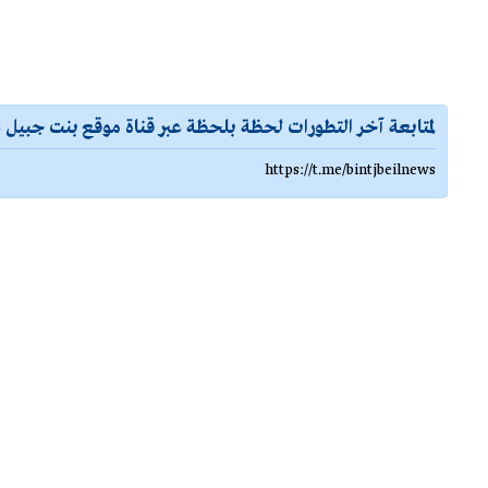
لمتابعة آخر التطورات لحظة بلحظة عبر قناة موقع بنت جبيل ع
https://t.me/bintjbeilnews