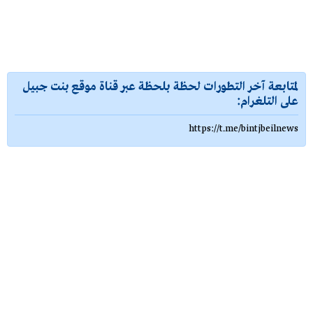
لمتابعة آخر التطورات لحظة بلحظة عبر قناة موقع بنت جبيل
على التلغرام:
https://t.me/bintjbeilnews