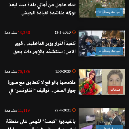
نداء عاجل من أهالي بلدة بيت ليف:
سياسة ومحليات
نوجّه مناشدة لقيادة الجيش
والرؤساء الثلاثة للتحرّك الفوري
والقيام بواجبهم الوطني
13,360
13-5-2020
مشاهدة
تنفيذاً لقرار وزير الداخلية... قوى
سياسة ومحليات
الامن: سنتشدّد بالإجراءات بحق
المخالفين ابتداءً من السابعة من
مساء اليوم لغاية الخامسة من فجر
76,186
12-5-2025
مشاهدة
الإثنين
ملامحها بالواقع لا تتطابق مع صورة
منوعات
جواز السفر... توقيف "انفلونسر" في
مطار بلادها بسبب "عمليات
التجميل"!
11,119
29-4-2021
مشاهدة
بالفيديو/ "كبسة" لفهمي على منطقة
سياسة ومحليات