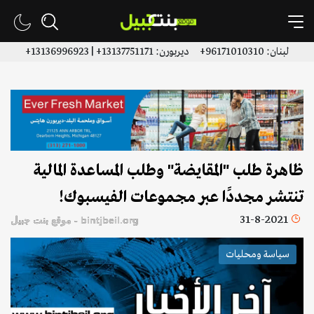
لبنان: 96171010310+ ديربورن: 13137751171+ | 13136996923+
ظاهرة طلب "المقايضة" وطلب المساعدة المالية
تنتشر مجددًا عبر مجموعات الفيسبوك!
31-8-2021
bintjbeil.org - موقع بنت جبيل
سياسة ومحليات