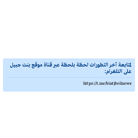
لمتابعة آخر التطورات لحظة بلحظة عبر قناة موقع بنت جبيل
على التلغرام:
https://t.me/bintjbeilnews