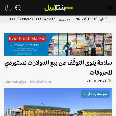
لبنان: 96171010310+ ديربورن: 13137751171+ | 13136996923+
سلامة ينوي التوقّف عن بيع الدولارات لمستوردي
المحروقات
21-10-2021
bintjbeil.org - موقع بنت جبيل
سياسة ومحليات