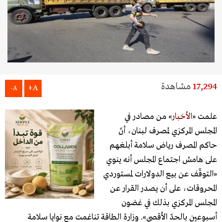
17,294
مشاهدة
A+
A-
علمت «
الأخبار
» من مصادر في
المجلس المركزي لمصرف لبنان، أنّ
حاكم المصرف رياض سلامة أبلغهم
على هامش اجتماع المجلس أنه ينوي
«التوقّف عن بيع الدولارات لمستوردي
المحروقات، على أن يصدر القرار عن
المجلس المركزي بذلك في غضون
أسبوعين بالحدّ الأقصى». وزارة الطاقة تناغمت مع نوايا سلامة