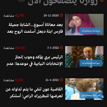
زوارنا يتصفحون الآن
43,797
29-11-2020
مشاهدة
بعد معاناة أسبوع...الشابة جميلة
سياسة ومحليات
فارس ابنة دبعل أسلمت الروح بعد
تعرضها لإصابات بليغة نتيجة
تعرضها للطمة بقرة
10,341
3-1-2022
مشاهدة
الرئيس بري يؤكد وجوب إنجاز
سياسة ومحليات
الإنتخابات النيابية في موعدها: عدم
إجرائها سيكون له نتائج كارثية على
لبنان
9,135
25-4-2021
مشاهدة
القاضية عون تنفي ما يتم تداوله عن
سياسة ومحليات
تعرضها للبطريرك الراعي: أستنكر
بشدة هذا الأسلوب الشيطاني