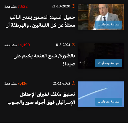
المليشياوي لتشويه سمعتي
7,622
21-10-2020
مشاهدة
جميل السيد: الدستور يعتبر النائب
سياسة ومحليات
ممثلاً عن كل اللبنانيين، والهرطقة أن
نعتبر غياب أي كتلة نيابية عن
الجلسة هو فقدان للميثاقية...كفى
14,490
8-8-2021
مشاهدة
تزويراً للدستور وتدميراً للبلد!
بالصّورة/ شبح العتمة يخيم على
سياسة ومحليات
صيدا !
3,436
21-11-2022
مشاهدة
تحليق مكثف لطيران الإحتلال
سياسة ومحليات
الإسرائيلي فوق أجواء صور والجنوب