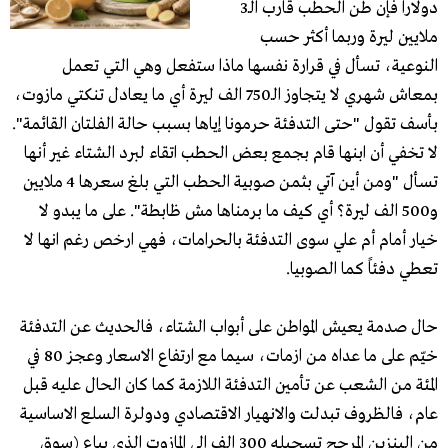
دولاراً فإن طن الحطب قارب الـ3
ملايين ليرة وربما أكثر حسب
النوعية، تسأل في قرارة نفسها ماذا ستفعل وهي التي تعمل
بمعاش شهري لا يتجاوز الـ750 الف ليرة أي ما يعادل تنكتي مازوت،
بأسف تقول "حتى التدفئة حرمونا إياها بسبب حالة الفلتان القائمة".
لا تخفي أن ابنها قام بجمع بعض الحطب اتقاء لبرد الشتاء غير أنها
تسأل "ومن أين آتي بثمن صوبية الحطب التي بلغ سعرها 4 ملايين
و500 الف ليرة؟ أي كيف ما برمناها مش ظابطة". على ما يبدو لا
خيار أمام أم علي سوى التدفئة بالحرامات، فهي ارخص رغم انها لا
تعطي دفئاً كما الصوبيا.
حال صدمة يعيش المواطن على أبواب الشتاء، فالحديث عن التدفئة
خيّم على ما عداه من ازمات، سيما مع ارتفاع الاسعار وعجز 80 في
المئة من الشعب عن تأمين التدفئة اللازمة كما كان الحال عليه قبل
عام، فالظروف تبدلت والانهيار الاقتصادي ودولرة السلع الاساسية
من البنزين المرجح تسجيله 300 الف الى المازوت الذي يباع (سوق