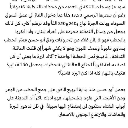
سوداء) وسجلت التنكة في العديد من محطات النبطيةبـ 16دولاراً
رغم ان سعرها الرسمي 13,50 هذا عدا دخول الغاز الى عمق السوق
السوداء وباتت الجرة تباع بـ240 و250 الفاً وقد ترتفع أكثر، كل ذلك
يجعل من وسائل التدفئة محرمة على فقراء لبنان، واذا فكروا
بالحطب فهو لا يقل غلاء عن المحروقات وفق أبو حسن فمتر الحطب
يساوي مليوناً ونصف المليون وهو لا يكفي شهراً إن قنّنت العائلة
التدفئة، اذ تبلغ ثمن الحطبة الواحدة 7 آلاف ليرة ما يعني أن كل
نصف ساعة تقريباً تحتاح العائلة الى 4 حطبات بمعدل 30 الف ليرة
فكيف بالنهار كله اذا كان البرد قاسياً؟
يعمل أبو حسن منذ بداية الربيع الماضي على جمع الحطب من الوعر
ومن الأشجار التي يقوم بتشحيلها، فهو ادرك باكراً أن التدفئة على
أبواب الشتاء ستكون لمن إستطاع اليها سبيلاً، في ظل تدهور الليرة
والمعاشات والارتفاع الجنوني بالاسعار.