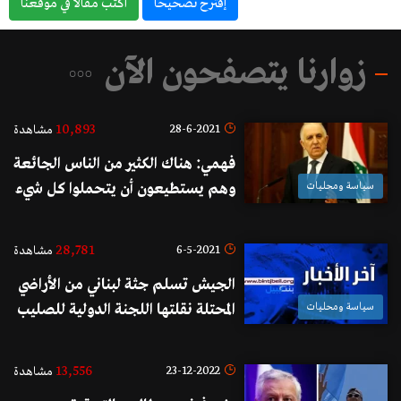
إقترح تصحيحاً
أكتب مقالاً في موقعناً
زوارنا يتصفحون الآن
10,893
28-6-2021
مشاهدة
فهمي: هناك الكثير من الناس الجائعة
سياسة ومحليات
وهم يستطيعون أن يتحملوا كل شيء
إلا جوع أولادهم
28,781
6-5-2021
مشاهدة
الجيش تسلم جثة لبناني من الأراضي
سياسة ومحليات
المحتلة نقلتها اللجنة الدولية للصليب
الأحمر عبر بوابة الناقورة
13,556
23-12-2022
مشاهدة