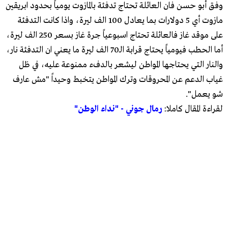
وفق أبو حسن فان العائلة تحتاج تدفئة بالمازوت يومياً بحدود ابريقين
مازوت أي 5 دولارات بما يعادل 100 الف ليرة، واذا كانت التدفئة
على موقد غاز فالعائلة تحتاج اسبوعياً جرة غاز بسعر 250 الف ليرة،
أما الحطب فيومياً يحتاج قرابة الـ70 الف ليرة ما يعني ان التدفئة نار،
والنار التي يحتاجها المواطن ليشعر بالدفء ممنوعة عليه، في ظل
غياب الدعم عن المحروقات وترك المواطن يتخبط وحيداً "مش عارف
شو يعمل".
لقراءة المقال كاملا:
رمال جوني - "نداء الوطن"