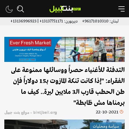
لبنان: 96171010310+ ديربورن: 13137751171+ | 13136996923+
التدفئة للأغنياء حصراً ووسائلها ممنوعة على
الفقراء: "إذا كانت تنكة المازوت بـ15 دولاراً فإن
طن الحطب قارب الـ3 ملايين ليرة.. كيف ما
برمناها مش ظابطة"
22-10-2021
bintjbeil.org - موقع بنت جبيل
سياسة ومحليات