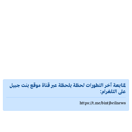
لمتابعة آخر التطورات لحظة بلحظة عبر قناة موقع بنت جبيل
على التلغرام:
https://t.me/bintjbeilnews