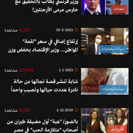
وزير فرنسي يطالب بالتحقيق مع
منوعات
حارس مرمى الأرجنتين!
13,037
30-6-2021
مشاهدة
إرتفاع إضافي في سعر "لقمة"
سياسة ومحليات
المواطن... وزير الإقتصاد يخفض وزن
ربطة الخبز الى 865 غرام ويرفع ثمنها
الى 3750 ليرة لبنانية!
123,044
1-1-2021
مشاهدة
شابة تنشر قصة نجاتها من حالة
سياسة ومحليات
نادرة هددت حياتها وتصيب واحداً
من بين مليون شخص سنوياً.. تركيبة
دواء تسبب لحالتها المعاناة!
52,333
2-12-2019
مشاهدة
بالصور/ "هبة" أول مضيفة طيران من
عربي دولي
أصحاب "متلازمة الحب" في مصر