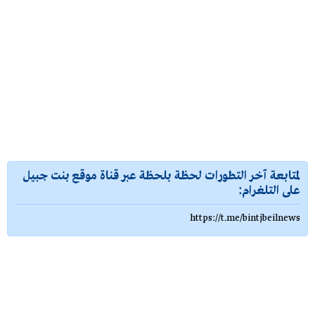
لمتابعة آخر التطورات لحظة بلحظة عبر قناة موقع بنت جبيل
على التلغرام:
https://t.me/bintjbeilnews