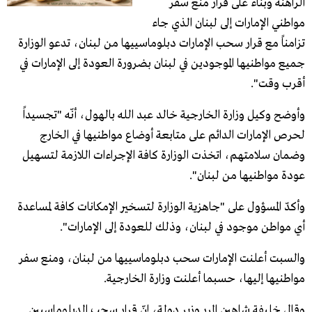
الراهنة وبناء على قرار منع سفر
مواطني الإمارات إلى لبنان الذي جاء
تزامناً مع قرار سحب الإمارات دبلوماسييها من لبنان، تدعو الوزارة
جميع مواطنيها الموجودين في لبنان بضرورة العودة إلى الإمارات في
أقرب وقت".
وأوضح وكيل وزارة الخارجية خالد عبد الله بالهول، أنّه "تجسيداً
لحرص الإمارات الدائم على متابعة أوضاع مواطنيها في الخارج
وضمان سلامتهم، اتخذت الوزارة كافة الإجراءات اللازمة لتسهيل
عودة مواطنيها من لبنان".
وأكدّ المسؤول على "جاهزية الوزارة لتسخير الإمكانات كافة لمساعدة
أي مواطن موجود في لبنان، وذلك للعودة إلى الإمارات".
والسبت أعلنت الإمارات سحب دبلوماسييها من لبنان، ومنع سفر
مواطنيها إليها، حسبما أعلنت وزارة الخارجية.
وقال خليفة شاهين المرر وزير دولة، إنّ قرار سحب الدبلوماسيين