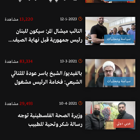
13,220
12-5-2023
مشاهدة
النائب ميشال المر: سيكون للبنان
سياسة ومحليات
رئيس جمهورية قبل نهاية الصيف…
بيّنت التجربة ان معلوماتي تكون
صائبة
83,334
13-3-2021
مشاهدة
بالفيديو/ الشيخ ياسر عودة للثنائي
سياسة ومحليات
الشيعي: فخامة الرئيس مشغول
بصهره والناس في أسوأ حال.. ما دام
أنتم متهمين بأنكم تسيطرون على
29,493
10-4-2021
مشاهدة
الدولة لماذا لا تأتون بالنفط والكهرباء
وزيرة الصحة الفلسطينية توجه
من إيران بالليرة اللبنانية كما عرض
عربي دولي
رسالة شكر وتحية للطبيب
عليكم!
الفلسطيني الذي أنقذ طفلة من الموت