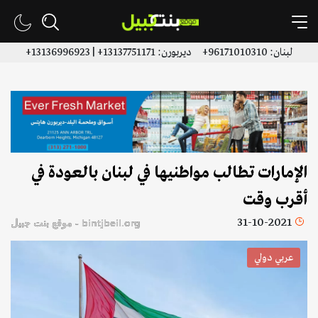
لبنان: 96171010310+ ديربورن: 13137751171+ | 13136996923+
الإمارات تطالب مواطنيها في لبنان بالعودة في
أقرب وقت
31-10-2021
bintjbeil.org - موقع بنت جبيل
عربي دولي