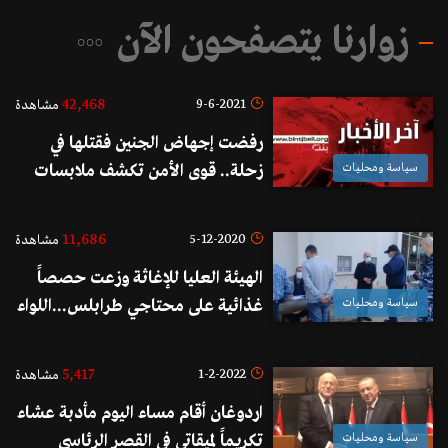
زوارنا يتصفحون الآن
42,468
9-6-2021
مشاهدة
رفضت إجهاض الجنين فقتلها في
سياسة ومحليات
زحلة.. قوى الأمن تكشف ملابسات
الجريمة وتوقف القاتل السوري!
11,686
5-12-2020
مشاهدة
الهيئة العليا للإغاثة وزعت حصصاً
سياسة ومحليات
غذائية على محتاجي طرابلس...اللواء
خير: لا نراعي في عملنا سوى القانون
وما يرضي ضميرنا وأخلاقنا
5,417
1-2-2022
مشاهدة
اردوغان أقام مساء اليوم مأدبة عشاء
سياسة ومحليات
تكريماً لميقاتي في القصر الرئاسي