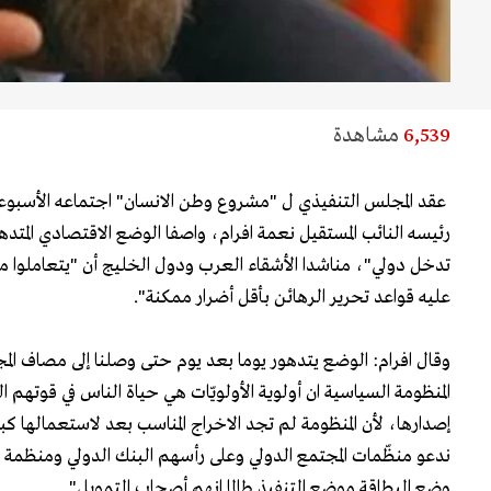
6,539
مشاهدة
عقد المجلس التنفيذي ل "مشروع وطن الانسان" اجتماعه الأسبوعي
رئيسه النائب المستقيل نعمة افرام، واصفا الوضع الاقتصادي المتدهو
تدخل دولي"، مناشدا الأشقاء العرب ودول الخليج أن "يتعاملوا م
عليه قواعد تحرير الرهائن بأقل أضرار ممكنة".
وقال افرام: الوضع يتدهور يوما بعد يوم حتى وصلنا إلى مصاف المج
المنظومة السياسية ان أولوية الأولويّات هي حياة الناس في قوتهم ال
إصدارها، لأن المنظومة لم تجد الاخراج المناسب بعد لاستعمالها كب
ندعو منظّمات المجتمع الدولي وعلى رأسهم البنك الدولي ومنظمة الا
وضع البطاقة موضع التنفيذ طالما انهم أصحاب التمويل".