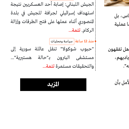
الجيش اللبناني: إصابة أحد العسكريين نتيجة
استهداف إسرائيلي لجرافة للجيش في بلدة
ساس، بل
المنصوري أثناء عملها على فتح الطرقات وإزالة
ا عملية
الركام.
تتمة...
منذ 12 ساعة
سياسة ومحليات
"حبوب شوكولا" تنقل عائلة سورية إلى
 هل تفقهون
ياديهم،
مستشفى البترون بـ"حالة هستيرية"...
".
والتحقيقات مستمرة
تتمة...
أمل بأن
المزيد