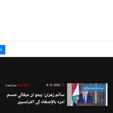
إق
16,484
8-11-2021
مشاهدة
سياسة ومحليات
سالم زهران: يبدو ان ميقاتي حسم
امره بالإصغاء إلى الفرنسيين
والأميركيين بعدم الاستقالة وصم