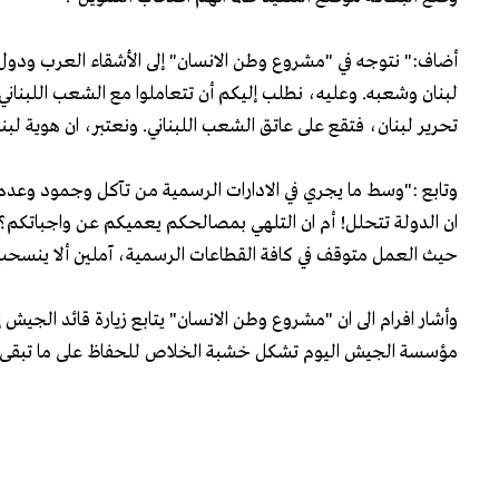
أضاف:" نتوجه في "مشروع وطن الانسان" إلى الأشقاء العرب ودول 
لبنان وشعبه. وعليه، نطلب إليكم أن تتعاملوا مع الشعب اللبناني
تحرير لبنان، فتقع على عاتق الشعب اللبناني. ونعتبر، ان هوية ل
وتابع :"وسط ما يجري في الادارات الرسمية من تآكل وجمود وعدم
ان الدولة تتحلل! أم ان التلهي بمصالحكم يعميكم عن واجباتكم؟ و
حيث العمل متوقف في كافة القطاعات الرسمية، آملين ألا ينسحب ال
وأشار افرام الى ان "مشروع وطن الانسان" يتابع زيارة قائد الجيش إ
مؤسسة الجيش اليوم تشكل خشبة الخلاص للحفاظ على ما تبقى وبال