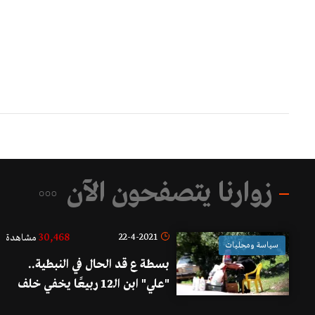
زوارنا يتصفحون الآن
30,468
22-4-2021
مشاهدة
سياسة ومحليات
بسطة ع قد الحال في النبطية..
"علي" ابن الـ12 ربيعًا يخفي خلف
عنفوانه قصة طفل يريد الحياة..