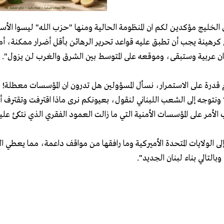
الخليج مؤكدين لكم ان المنظومة الحالية ومنها "حزب الله" ليسوا الأ
 كرهينة يجب أن تطبق عليه قواعد تحرير الرهائن بأقل أضرار ممكنة، أم
بنان عربية وستبقى، وموقعه على المتوسط بين الشرق والغرب لن يزول".
 قدرة على الاستمرار، نسأل المسؤولين هل تدرون ان المؤسسات معطلة!
نتوجه إلى الشعب اللبناني لنقول، بعيونكم نرى ماذا اقترفت وتقترف أ
أمر على المؤسسات الأمنية التي ما زالت العمود الفقري الذي نتكئ عليه
لى الولايات المتحدة الأميركية وما رافقها من مواقف داعمة، مما يعطي ال
تالي بناء لبنان الجديد".