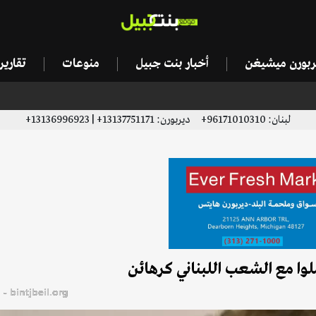
يربورن ميشيغن
أخبار بنت جبيل
منوعات
تقاري
لبنان: 96171010310+ ديربورن: 13137751171+ | 13136996923+
ملوا مع الشعب اللبناني كرهائن
bintjbeil.org - موقع بنت جبيل