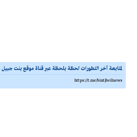
لمتابعة آخر التطورات لحظة بلحظة عبر قناة موقع بنت جبيل ع
https://t.me/bintjbeilnews