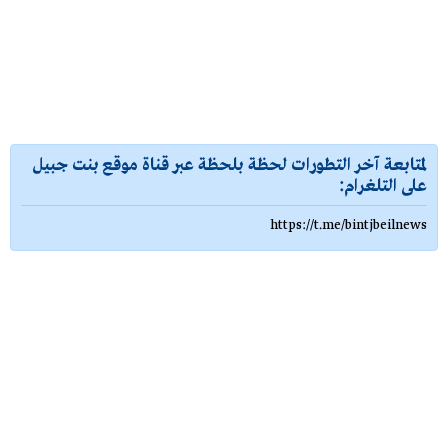
لمتابعة آخر التطورات لحظة بلحظة عبر قناة موقع بنت جبيل
على التلغرام:
https://t.me/bintjbeilnews