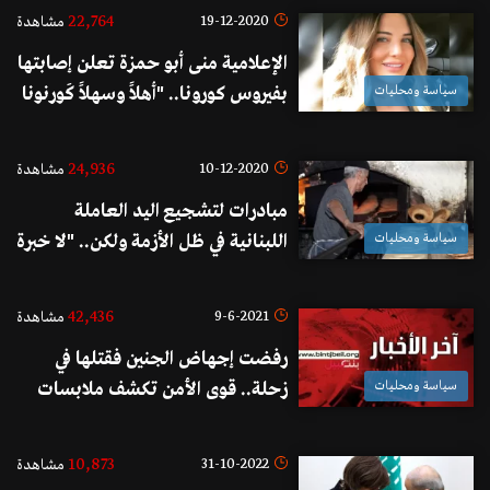
22,764
19-12-2020
مشاهدة
الإعلامية منى أبو حمزة تعلن إصابتها
سياسة ومحليات
بفيروس كورونا.. "أهلاً وسهلاً كَورنونا
حبابنا"
24,936
10-12-2020
مشاهدة
مبادرات لتشجيع اليد العاملة
سياسة ومحليات
اللبنانية في ظل الأزمة ولكن.. "لا خبرة
لدى اللبنانيين.. اللبناني امتنع طوال
عشرات السنوات عن القيام بالأعمال
42,436
9-6-2021
مشاهدة
الشاقة جداً"!
رفضت إجهاض الجنين فقتلها في
سياسة ومحليات
زحلة.. قوى الأمن تكشف ملابسات
الجريمة وتوقف القاتل السوري!
10,873
31-10-2022
مشاهدة