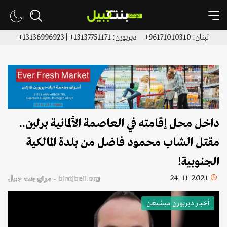
لبنان: 96171010310+ ديربورن: 13137751171+ | 13136996923+
داخل محل إقامته في العاصمة الألمانية برلين..
مقتل الشاب محمود فاضل من بلدة المالكية
الجنوبية!
24-11-2021
bintjbeil.org - موقع بنت جبيل
أخبار ديربورن ميشيغن