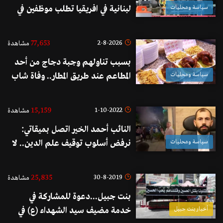
سياسة ومحليات
لبنانية في افريقيا تطلب موظفين في
عدة مجالات
77,653
2-8-2026
مشاهدة
بسبب تناولهم وجبة دجاج من أحد
سياسة ومحليات
المطاعم عند طريق المطار.. وفاة شاب
ودخول زوجته وطفله العناية الفائقة!
15,159
1-10-2022
مشاهدة
النائب أحمد الخير اتصل بميقاتي:
سياسة ومحليات
نرفض أسلوب توقيف علم الدين.. لا
أحد فوق القانون ولكن الإستنسابيّة
مرفوضة
25,835
30-8-2019
مشاهدة
بنت جبيل...دعوة للمشاركة في
أخبار بنت جبيل
خدمة مضيف سيد الشهداء (ع) في