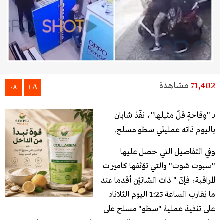
71,402
مشاهدة
A+
A-
بـ "وقاحةٍ قلّ مثيلها"، نفّذ شابان
باليوم ذاته عمليتَي سطو مسلح.
وفي التفاصيل التي حصل عليها
"سبوت شوت" والتي توُثقها كاميرات
المراقبة، فإنّ " ذات الشابَيْن أقدما عند
ما يُقارب الساعة 1:25 اليوم الثلاثاء
على تنفيذ عملية "سطو" مسلح على