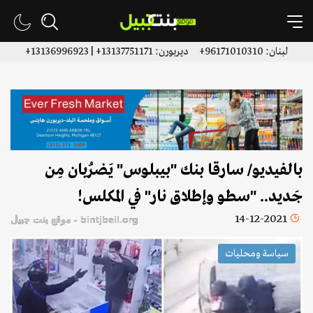
لبنان: 96171010310+ ديربورن: 13137751171+ | 13136996923+
بالفيديو/ سارقا بنك "بيبلوس" يَضرُبان مِن
جَديد.. "سطو وإطلاق نار" في المكلس!
14-12-2021
bintjbeil.org - موقع بنت جبيل
سياسة ومحليات