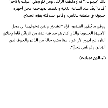
بنك "بيبلوس" فرع منطقة الزلقا، ومن ثمّ وعلى "عينك يا تاجر"
أقدما أيضًا عند الساعة الثانية والنصف بمهاجمة محل أجهزة
خليويّة في منطقة المكلس، وقاموا بسرقته بقوّة السلاح.
ووفق ما يُظهر الفيديو، فإنّ "الشابَيْن ولدى دخولهما إلى محل
الأجهزة الخليوية والذي كان يتواجد فيه عدد من الزبائن قاما بإطلاق
النار، غير آبهين لأي شيء ممّا سبّب حالة من الذعر والخوف لدى
الزبائن ومُوظفي المحلّ".
(ليبانون ديبايت)