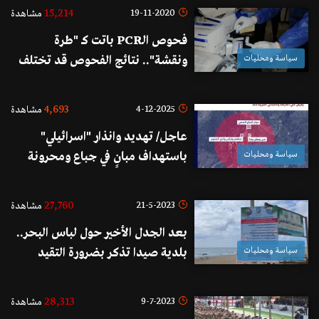
15,214
19-11-2020
مشاهدة
فحوص الـPCR باتت كـ "طرة
سياسة ومحليات
ونقشة".. نتائج الفحوص قد تختلف
بين مختبر وآخر خلال 24 ساعة! (نداء
الوطن)
4,693
4-12-2025
مشاهدة
عاجل/ تهديد وانذار "اسرائيلي"
سياسة ومحليات
باستهداف مبانٍ في جباع ومحرونة
27,760
21-5-2023
مشاهدة
بعد الجدل الأخير حول لباس البحر..
سياسة ومحليات
بلدية صيدا تذكر بضرورة التقيد
باللباس المحتشم ومنع إدخال
المشروبات الروحية إلى المسبح الشعبي
28,313
9-7-2023
مشاهدة