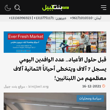
لبنان: 96171010310+ ديربورن: 13137751171+ | 13136996923+
قبل حلول الأعياد.. عدد الوافدين اليومي
يسجل 7 آلاف ويتخطى أحياناً الثمانية آلاف
معظمهم من اللبنانيين!
16-12-2021
bintjbeil.org - موقع بنت جبيل
سياسة ومحليات