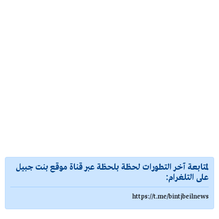
لمتابعة آخر التطورات لحظة بلحظة عبر قناة موقع بنت جبيل
على التلغرام:
https://t.me/bintjbeilnews