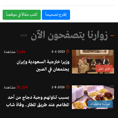
إقترح تصحيحاً
أكتب مقالاً في موقعناً
زوارنا يتصفحون الآن
5,144
6-4-2023
مشاهدة
وزيرا خارجية السعودية وإيران
عربي دولي
يجتمعان في الصين
78,524
2-8-2026
مشاهدة
بسبب تناولهم وجبة دجاج من أحد
سياسة ومحليات
المطاعم عند طريق المطار.. وفاة شاب
ودخول زوجته وطفله العناية الفائقة!