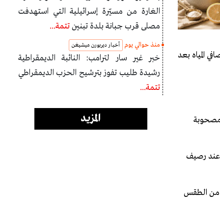
الغارة من مسيّرة إسرائيلية التي استهدفت
مصلى قرب جبانة بلدة تبنين
تتمة...
منذ حوالي يوم
أخبار ديربورن ميشيغن
ي المياه بعد
خبر غير سار لترامب: النائبة الديمقراطية
رشيدة طليب تفوز بترشيح الحزب الديمقراطي
تتمة...
المزيد
 مصحوبة
م عند رصيف
م من الطقس