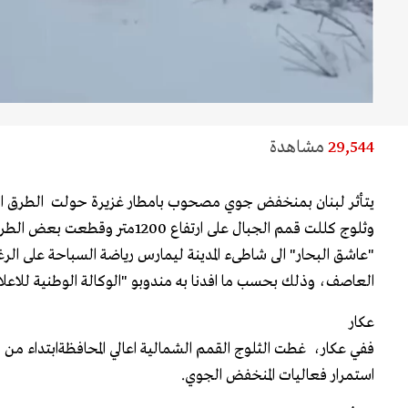
29,544
مشاهدة
يتأثر لبنان بمنخفض جوي مصحوب بامطار غزيرة حولت الطرق ا
وثلوج كللت قمم الجبال على ارتفاع 1200
"عاشق البحار" الى شاطىء المدينة ليمارس رياضة السباحة على الرغ
العاصف، وذلك بحسب ما افدنا به مندوبو "الوكالة الوطنية للاعلا
عكار
استمرار فعاليات المنخفض الجوي.