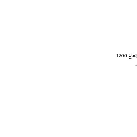
وتساقطت الثلوج على مرتفعات منطقة الشوف الاعلى بدءا من صباح اليوم على نحو خفيف، واشتدت وتيرتها بعض الظهر حيث لامست ارتفاع 1200