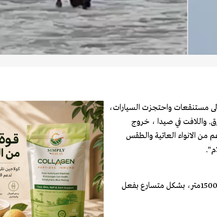
لى مستنقعات واحتجزت السيارات،
متر وقطعت بعض الطرق. واللافت في صيدا ، خروج
م من الانواء العاتية والطقس
م".
ففي عكار، غطت الثلوج القمم الشمالية اعالي المحافظةابتداء من 1500متر، بشكل متسارع بفعل