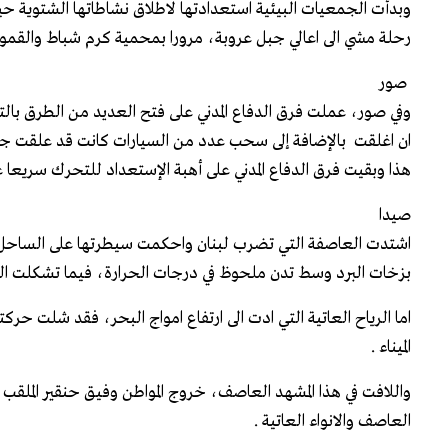
وبدأت الجمعيات البيئية استعدادتها لاطلاق نشاطاتها الشتوية ح
رحلة مشي الى اعالي جبل عروبة، مرورا بمحمية كرم شباط والقمو
صور
وفي صور، عملت فرق الدفاع المدني على فتح العديد من الطرق بالتع
ان اغلقت بالإضافة إلى سحب عدد من السيارات كانت قد علقت جراء
هذا وبقيت فرق الدفاع المدني على أهبة الإستعداد للتحرك سريعا
صيدا
اشتدت العاصفة التي تضرب لبنان واحكمت سيطرتها على الساحل ا
بزخات البرد وسط تدن ملحوظ في درجات الحرارة، فيما تشكلت ال
اما الرياح العاتية التي ادت الى ارتفاع امواج البحر، فقد شلت ح
الميناء .
واللافت في هذا المشهد العاصف، خروج المواطن وفيق حنقير الملقب
العاصف والانواء العاتية .