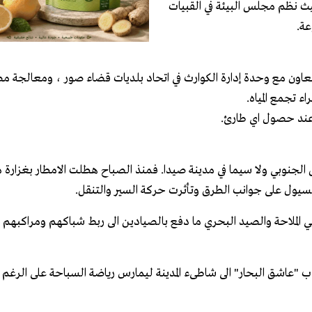
يث نظم مجلس البيئة في القبيات
عة.
اون مع وحدة إدارة الكوارث في اتحاد بلديات قضاء صور ، ومعالجة مصاف
 تجمع المياه.
 عند حصول اي طارئ.
لجنوبي ولا سيما في مدينة صيدا. فمنذ الصباح هطلت الامطار بغزارة
سيول على جوانب الطرق وتأثرت حركة السير والتنقل.
ركتي الملاحة والصيد البحري ما دفع بالصيادين الى ربط شباكهم ومراكبه
 ب "عاشق البحار" الى شاطىء المدينة ليمارس رياضة السباحة على الرغ