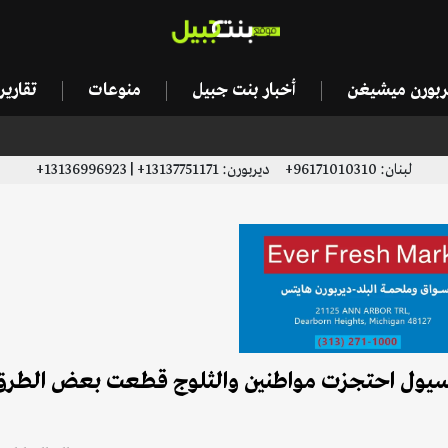
يربورن ميشيغن
أخبار بنت جبيل
منوعات
تقاري
لبنان: 96171010310+ ديربورن: 13137751171+ | 13136996923+
 السيول احتجزت مواطنين والثلوج قطعت بعض الطرق