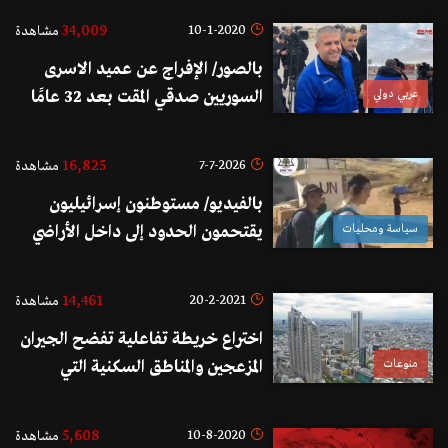
34,009
10-1-2020
مشاهدة
بالصور/ الإفراج عن عميد الاسرى
عربي دولي
السوريين صدقي المقت بعد 32 عامًا
من الاعتقال
16,825
7-7-2026
مشاهدة
بالفيديو/ مستوطنون إسرائيليون
سياسة ومحليات
يقتحمون الحدود إلى داخل الأراضي
اللبنانية الجنوبية ويدعون لإقامة
مستوطنات إسرائيلية
14,461
20-2-2021
مشاهدة
اختراع خريطة تفاعلية تفضح الجيران
منوعات
المزعجين والمناطق السكنية التي
يقطنها "أطفال مزعجون" في اليابان
5,608
10-8-2020
مشاهدة