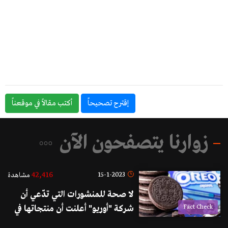
إقترح تصحيحاً
أكتب مقالاً في موقعناً
زوارنا يتصفحون الآن
42,416
15-1-2023
مشاهدة
لا صحة للمنشورات التي تدّعي أن
Fact Check
شركة "أوريو" أعلنت أن منتجاتها في
الشرق الأوسط ليست "حلال"