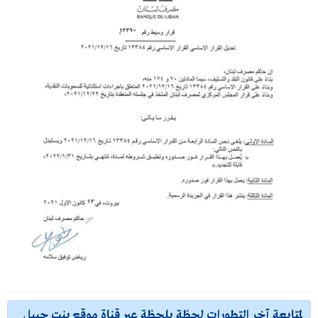
لمتابعة آخر التطورات لحظة بلحظة عبر قناة موقع بنت جبيل