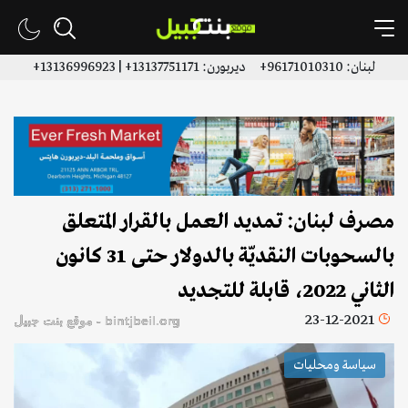
لبنان: 96171010310+ ديربورن: 13137751171+ | 13136996923+
مصرف لبنان: تمديد العمل بالقرار المتعلق
بالسحوبات النقديّة بالدولار حتى 31 كانون
الثاني 2022، قابلة للتجديد
23-12-2021
bintjbeil.org - موقع بنت جبيل
سياسة ومحليات