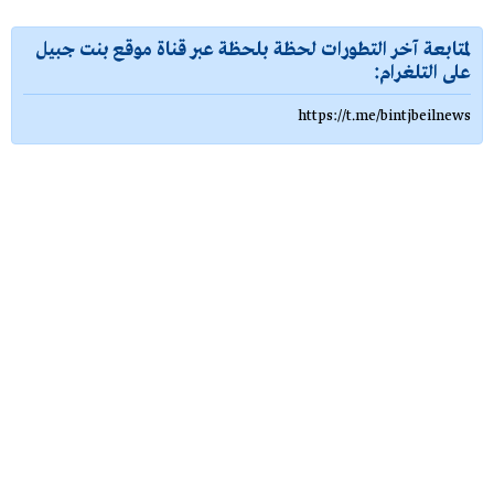
لمتابعة آخر التطورات لحظة بلحظة عبر قناة موقع بنت جبيل
على التلغرام:
https://t.me/bintjbeilnews