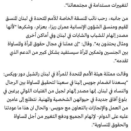
لتغييرات مستدامة في مجتمعاتنا".
من جانبه، رحب نائب المنسقة الخاصة للأمم المتحدة في لبنان المنسق
المقيم ومنسق الشؤون الإنسانية عمران ريزا، بعزام، وشكرها "لأنها
مصدر إلهام للشباب والشابات في لبنان وفي أماكن أخرى
ومثال يحتذون به". وقال: "إن عملنا في مجال حقوق المرأة والمساواة
بين الجنسين وتمكين المرأة سيستفيد بشكل كبير من الدعم الذي
تقدمه".
وقالت ممثلة هيئة الأمم المتحدة للمرأة في لبنان راتشيل دور-ويكس:
"يسعدنا انضمام جويس إلينا في سعينا لتحقيق المساواة بين الرجال
والنساء في لبنان. إنها مصدر إلهام لجيل من الفتيات اللواتي يرغبن في
بلوغ آفاق جديدة في حيواتهن الشخصية والمهنية. نتطلع إلى عامين
من العمل والإنجازات بالتعاون مع جويس- والحال ان هذا ما عودتنا
عليه على الدوام- لإلهام الجميع ودفع التغيير من أجل المساواة
والحقوق المتساوية".