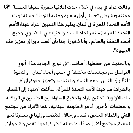
وقالت عزام في بيان في خلال حدث إعلانها سفيرة للنوايا الحسنة: "أنا
ممتنة ويشرفني تعييني أول سفيرة وطنية للنوايا الحسنة لهيئة
الأمم المتحدة للمرأة في لبنان. يظهر هذا التعيين التزام هيئة الأمم
المتحدة للمرأة المستمر تجاه النساء والفتيات في البلاد وفي جميع
أنحاء المنطقة والعالم، وأنا فخورة جدا بأن ألعب دورا في تعزيز هذه
الجهود".
وبالحديث عن خططها، أضافت: "في دوري الجديد هذا، أنوي
التواصل مع مجتمعات مختلفة في جميع أنحاء لبنان، والدعوة
للتأثير في الناس لدعم النساء والفتيات، وتعزيز حقوق المرأة.
بالشراكة مع هيئة الأمم المتحدة للمرأة، سألفت الانتباه إلى القضايا
ذات الأولوية لتمكين المرأة وتحقيق المساواة بين الجنسين في الرياضة
والقطاعات الأخرى. أدعو الحكومة اللبنانية، كما الأفراد من المجتمع
المدني والقطاع الخاص، نساء ورجالا، للانضمام إلينا في مسارنا نحو
تحقيق مجتمع أكثر إنصافا، ذلك انه الطريق نحو التقدم والازدهار".