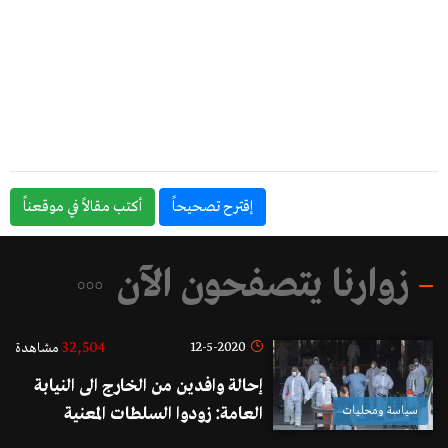
إقترح تصحيحاً
أكتب مقالاً في موقعناً
زوارنا يتصفحون الآن
32,504
12-5-2020
مشاهدة
إحالة وافدين من الخارج الى النيابة
سياسة ومحليات
العامة: زودوا السلطات المعنية
بمتابعة أوضاعهم بأرقام هاتف