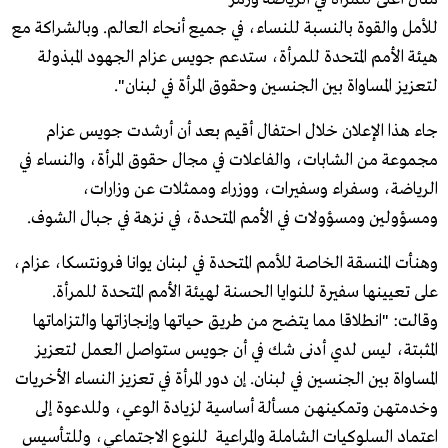
للأمل والقوة بالنسبة للنساء، في جميع أنحاء العالم. وبالشراكة مع
هيئة الأمم المتحدة للمرأة، ستدعم جويس عزام الجهود المبذولة
لتعزيز المساواة بين الجنسين وحقوق المرأة في لبنان".
جاء هذا الإعلان خلال احتفال أقيم بعد أن أرشدت جويس عزام
مجموعة من الشابات، والفاعلات في مجال حقوق المرأة، والنساء في
الرياضة، وسفراء وسفيرات، ووزراء وممثلات عن وزارات،
ومسؤولين ومسؤولات في الأمم المتحدة، في نزهة في جبال الشوف.
وهنأت المنسقة الخاصة للأمم المتحدة في لبنان يوانا فرونتسكا، عزام،
على تعيينها سفيرة للنوايا الحسنة لهيئة الأمم المتحدة للمرأة.
وقالت: "انطلاقا مما يتضح من طريق حياتها وإنجازاتها والتزاماتها
المثبتة، ليس لدي أدنى شك في أن جويس ستواصل العمل لتعزيز
المساواة بين الجنسين في لبنان. إن دور المرأة في تعزيز النساء الأخريات
وخدمتهن وتمكينهن مسألة أساسية لزيادة الوعي، وللدعوة إلى
اعتماد السلوكيات الشاملة والمراعية للنوع الاجتماعي، وللتأسيس