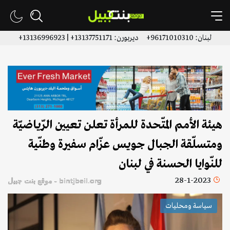
لبنان: 96171010310+ ديربورن: 13137751171+ | 13136996923+
هيئة الأمم المتّحدة للمرأة تعلن تعيين الرّياضيّة
ومتسلّقة الجبال جويس عزّام سفيرة وطنّية
للنّوايا الحسنة في لبنان
28-1-2023
bintjbeil.org - موقع بنت جبيل
سياسة ومحليات