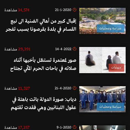
مغلوطة وتفلتوا من الحجر!
34,574
21-5-2020
مشاهدة
إقبال كبير من أهالي الضنية الى نبع
سياسة ومحليات
القسام في بلدة بقرصونا بسبب تفجر
مياهه لالتقاط الصور ولنيل قسط من
برودة مياهه في مواجهة الطقس الحار
29,391
14-4-2022
مشاهدة
صور لمعتمرة تستظل بأخيها أثناء
منوعات
صلاته في باحات الحرم المكّي تجتاح
مواقع التواصل
11,527
25-4-2020
مشاهدة
دياب: صورة الدولة باتت باهتة في
سياسة ومحليات
عقول اللبنانيين وهي فقدت ثقتهم
لانها انفصلت عنهم...وأتيت اليوم
لأشد على أيديكم وأنوه بالقيادة
17,257
9-5-2020
مشاهدة