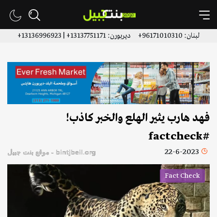
لبنان: 96171010310+ ديربورن: 13137751171+ | 13136996923+
فهد هارب يثير الهلع والخبر كاذب!
#factcheck
22-6-2023
bintjbeil.org - موقع بنت جبيل
Fact Check