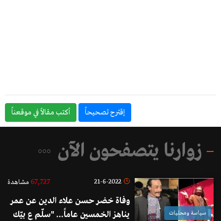
إقترح تصحيحاً
أكتب مقالاً في موقعناً
زوارنا يتصفحون الآن
67,727
21-6-2022
مشاهدة
وفاة خضر حسن علاء الدين عن عمر
سياسة ومحليات
يناهز الخمسين عاماً... "سلّم ع بيّك