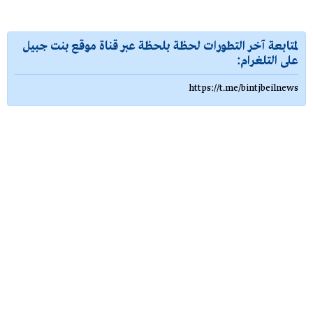
لمتابعة آخر التطورات لحظة بلحظة عبر قناة موقع بنت جبيل
على التلغرام:
https://t.me/bintjbeilnews