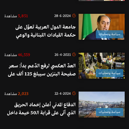
شوشو"
5,851
28-6-2024
مشاهدة
جامعة الدول العربية تعوّل على
سياسة ومحليات
حكمة القيادات اللبنانية والوعي
لخطورة التحديات على الصعيدين
السياسي والميداني
46,559
26-4-2021
مشاهدة
العدّ العكسي لرفع الدّعم بدأ: سعر
سياسة ومحليات
صفيحة البنزين سيبلغ 125 ألف على
الأقل والبطاقة التمويلية سيستفيد
منها 750 ألف عائلة بمبلغ مليون
2,023
22-4-2024
مشاهدة
و330 ألف ليرة شهرياً
الدفاع المدني أعلن إخماد الحريق
سياسة ومحليات
الذي أتى على قرابة الـ50 خيمة داخل
مخيم للنازحين السوريين في زحلة