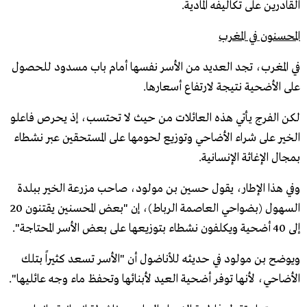
القادرين على تكاليفه المادية.
المحسنون في المغرب
في المغرب، تجد العديد من الأسر نفسها أمام باب مسدود للحصول
على الأضحية نتيجة لارتفاع أسعارها.
لكن الفرج يأتي هذه العائلات من حيث لا تحتسب، إذ يحرص فاعلو
الخير على شراء الأضاحي وتوزيع لحومها على المستحقين عبر نشطاء
بمجال الإغاثة الإنسانية.
وفي هذا الإطار، يقول حسين بن مولود، صاحب مزرعة الخير ببلدة
السهول (بضواحي العاصمة الرباط)، إن "بعض المحسنين يقتنون 20
إلى 40 أضحية ويكلفون نشطاء بتوزيعها على بعض الأسر المحتاجة".
ويوضح بن مولود في حديثه للأناضول أن "الأسر تسعد كثيراً بتلك
الأضاحي، لأنها توفر أضحية العيد لأبنائها وتحفظ ماء وجه عائليها".