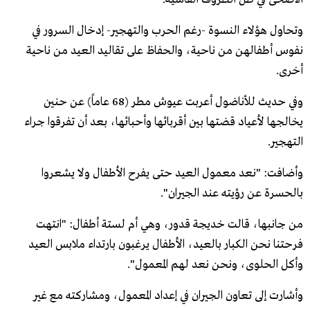
وتحاول هؤلاء النسوة -رغم الحرب والتهجير- إدخال السرور في
نفوس أطفالهن من ناحية، والحفاظ على تقاليد العيد من ناحية
أخرى.
وفي حديث للأناضول أعربت عيوش مطر (68 عاماً) عن حنين
يخالجها لأعياد قضتها بين أقربائها وأحبائها، بعد أن تفرقوا جراء
التهجير.
وأضافت: "نعد معمول العيد حتى يفرح الأطفال ولا يشعروا
بالحسرة عن رؤيته عند الجيران".
من جانبها، قالت خديجة قدور، وهي أم لستة أطفال: "انتهت
فرحتنا نحن الكبار بالعيد، الأطفال يرغبون بارتداء ملابس العيد
وأكل الحلوى، ونحن نعد لهم المعمول".
وأشارت إلى تعاون الجيران في إعداد المعمول، ومشاركته مع غير