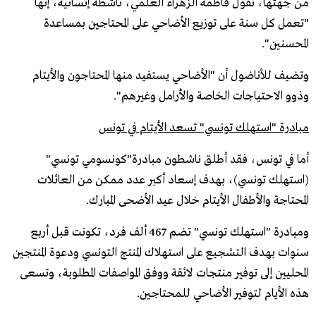
من جهتها، تقول فاطمة الزهراء العلمي، ناشطة إنسانية، إنها
"تعمل كل سنة على توزيع الأضاحي على المحتاجين بمساعدة
المحسنين".
وتضيف للأناضول أن "الأضاحي يستفيد منها المحتاجون والأيتام
وذوو الاحتياجات الخاصة والأرامل وغيرهم".
مبادرة "استهلك تونسي" تسعد الأيتام في تونس
أما في تونس، فقد أطلق ناشطون مبادرة"كونسومي تونسي"
(استهلك تونسي)، بهدف إسعاد أكبر عدد ممكن من العائلات
المحتاجة والأطفال الأيتام خلال عيد الأضحى المبارك.
ومبادرة "استهلك تونسي" تضم 467 ألف فرد، تكونت قبل أربع
سنوات بهدف التشجيع على استهلاك المنتج التونسي ودعوة المنتجين
المحليين إلى توفير منتجات لائقة ووفق المواصفات المطلوبة، وتسعى
هذه الأيام لتوفير الأضاحي للمحتاجين.