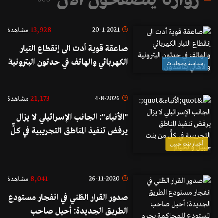
زوارنا يتصفحون الآن
13,928
20-1-2021
مشاهدة
صاعقة قوية أدت الى إنقطاع التيار
الكهربائي والهاتف في حدتون البترونية
سياسة ومحليات
والأهالي يناشدون
21,173
4-8-2026
مشاهدة
"الأنباء": الجانب الإسرائيلي لا يزال
يرفض تنفيذ المناطق التجريبية في كلٍّ
من بنت جبيل والخيام
أخبار بنت جبيل
8,041
26-11-2020
مشاهدة
صدور القرار الظني في انفجار مستودع
الطريق الجديدة: أحيل صاحب