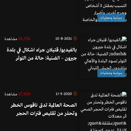
المستودع للمحاكمة بجرم التسبب
بمقتل 3 أشخاص وجرح آخرين
سياسة ومحليات
وأضرار بالممتلكات العامة والخاصة
16,376
10-8-2025
مشاهدة
بالفيديو/ قتيلان جراء اشكال في بلدة
جيرون – الضنية: حالة من التوتر
تسود البلدة والأهالي يناشدون
سياسة ومحليات
الجيش اللبناني للتدخّل
17,926
17-9-2020
مشاهدة
الصحة العالمية تدق ناقوس الخطر
وتحذر من تقليص فترات الحجر
الصحي اثر معدلات "مقلقة" لانتقال
عدوى كورونا في أوروبا