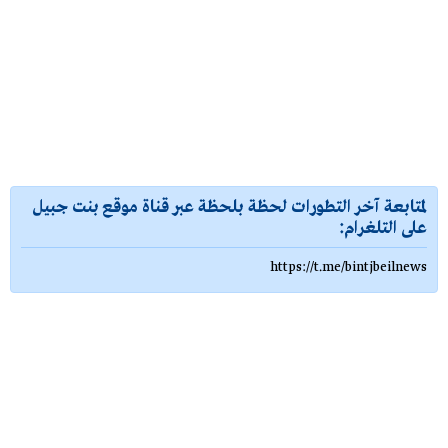
لمتابعة آخر التطورات لحظة بلحظة عبر قناة موقع بنت جبيل
على التلغرام:
https://t.me/bintjbeilnews