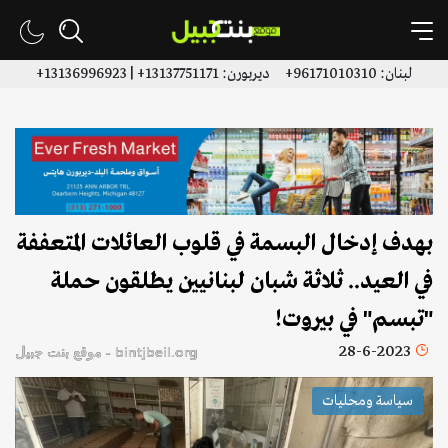
لبنان: 96171010310+ ديربورن: 13137751171+ | 13136996923+
بهدف إدخال البسمة في قلوب العائلات المتعففة
في العيد.. ثلاثة شبان لبنانيين يطلقون حملة
"تبسم" في بيروت!
28-6-2023
bintjbeil.org - موقع بنت جبيل
سياسة ومحليات