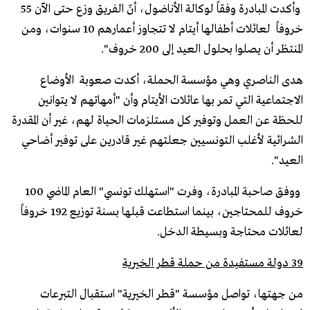
وأكدت المبادرة وفقاً لوكالة الأناضول، أنّ الفريق وزع حتى الآن 55
خروفاً لعائلات أطفالها أيتام لا تتجاوز أعمارهم 10 سنوات، ومن
المنتظر أن يصلوا بحلول العيد إلى 200 خروف".
هدى الناصري وهي مؤسسة الحملة، أكدت صعوبة الأوضاع
الاجتماعية التي تمر بها عائلات الأيتام وأن "أمهاتهم لا يتوانين
للحظة عن العمل وتوفير كل مستلزمات الحياة لهم، غير أن المقدرة
الشرائية لأغلب التونسيين جعلتهم غير قادرين على توفير أضاحي
العيد".
ووفق صاحبة المبادرة، وفرت "استهلك تونسي" العام الماضي 100
خروف للمحتاجين، بينما استطاعت قبلها بسنة توزيع 192 خروفاً
لعائلات محتاجة وبسيطة الدخل.
39 دولة مستفيدة من حملة قطر الخيرية
من جهتها، تواصل مؤسسة "قطر الخيرية" استقبال التبرعات