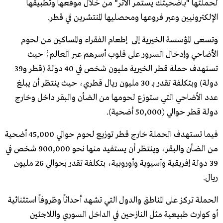
لحملتها "بأضحيتك يستمر الأثر" من خلال موقعها وتطبيقها
الإلكترونيين وعبر فروعها ومحصليها المنتشرين في قطر.
وتسعى المؤسسة الخيرية إلى إطعام الفقراء والمساكين من لحوم
الأضاحي وإدخال السرور على قلوب أسرهم عبر العالم؛ حيث
تستهدف حملة قطر الخيرية مليون شخص في 40 دولة (قطر و39
دولة) وبتكلفة تقدر بـ 30 مليون ريال قطري، حيث ينتظر أن يبلغ
عدد الأضاحي التي ستوزع لحومها من الضأن والبقر داخل وخارج
دولة قطر حوالي (50,000 أضحية).
فيما تستهدف الحملة خارج قطر توزيع لحوم حوالي 45,000 أضحية
من الضأن والبقر، وينتظر أن يستفيد منها نحو 900,000 شخص في
39 دولة إفريقية وآسيوية وأوروبية، بتكلفة تقدر بحوالي 26 مليون
ريال.
الحملة تركز على المناطق والدول التي تشهد أحداثاً وظروفاً استثنائية
أو كوارث طبيعية مثل النازحين في الداخل السوري واللاجئين