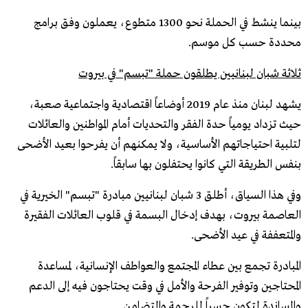
بينما ينشط في الحملة نحو 1300 متطوع، يعملون وفق برامج
محددة حسب كل موسم.
ثلاثة شبان لبنانيين يطلقون حملة "تبسم" في بيروت
يشهد لبنان منذ عام 2019 أوضاعاً اقتصادية واجتماعية صعبة،
حيث تزداد يومياً حدة الفقر والتحديات أمام المواطنين والعائلات
لتلبية احتياجاتهم الأساسية، ولا يمكنهم أن يفرحوا بعيد الأضحى
بنفس الطريقة التي كانوا يحتفلون بها سابقاً.
وفي هذا السياق، أطلق 3 شبان لبنانيين مبادرة "تبسم" الخيرية في
العاصمة بيروت، بهدف إدخال البسمة في قلوب العائلات الفقيرة
والمتعففة في عيد الأضحى.
المبادرة تجمع بين عطاء المجتمع والعواطف الإنسانية، لمساعدة
المحتاجين وتوفير الفرحة والأمل في وقت يحتاجون فيه إلى الدعم
والمساندة لتكون جسراً للرحمة والتضامن.