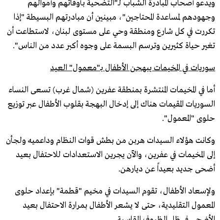
ويدعو أصحاب المبادرة الشباب لـ"التضحية بأوقاتهم وأموالهم
وجهودهم لمساعدة المحتاجين"، مبينين أن مبادرتهم البسيطة "إذا
تكررت في كل شارع ومنطقة وحي على مستوى لبنان، لاستطاعت أن
تغير حياة كثيرين وترسم البسمة على وجوه أكبر عدد من الناس".
سوريات في المخيمات يبهجن الأطفال بـ"معمول" العيد
أما في المخيمات المنتشرة بمنطقة عفرين (شمال غرب) تسعى النساء
السوريات المقيمات هناك إلى إدخال البهجة بقلوب الأطفال عبر توزيع
حلوى "المعمول".
وكانت هؤلاء السيدات هربن من بطش قوات النظام وداعميه ولجأن
إلى المخيمات في عفرين، والآن يجرين الاستعدادات للاحتفال بعيد
أضحى جديد بعيداً عن ديارهن.
ولإسعاد الأطفال، تقوم السيدات في مخيم "قطمة" بإعداد حلوى
المعمول التقليدية، حتى لا يشعر الأطفال بمرارة الاحتفال بعيد
الأضحى في ظل الظروف القاسية.