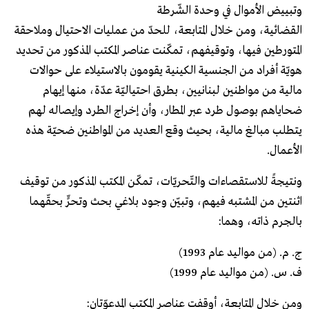
وتبييض الأموال في وحدة الشّرطة
القضائية، ومن خلال المتابعة، للحدّ من عمليات الاحتيال وملاحقة
المتورطين فيها، وتوقيفهم، تمكّنت عناصر المكتب المذكور من تحديد
هويّة أفراد من الجنسية الكينية يقومون بالاستيلاء على حوالات
مالية من مواطنين لبنانيين، بطرق احتياليّة عدّة، منها إيهام
ضحاياهم بوصول طرد عبر المطار، وأن إخراج الطرد وإيصاله لهم
يتطلب مبالغ مالية، بحيث وقع العديد من المواطنين ضحيّة هذه
الأعمال.
ونتيجةً للاستقصاءات والتّحريّات، تمكّن المكتب المذكور من توقيف
اثنتين من المشتبه فيهم، وتبيّن وجود بلاغي بحث وتحرٍّ بحقّهما
بالجرم ذاته، وهما:
ج. م. (من مواليد عام 1993)
ف. س. (من مواليد عام 1999)
ومن خلال المتابعة، أوقفت عناصر المكتب المدعوّتان: