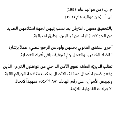
ج. ن. (من مواليد عام 1993)
ش. أ. (من مواليد عام 1993)
بالتحقيق معهن، اعترفن بما نسب إليهن لجهة استلامهن العديد
من الحوالات الماليّة، من لبنانيين، بطرق احتياليّة.
أجرى المقتضى القانوني بحقهن وأودعن المرجع المعني، عملاً بإشارة
القضاء المختص، والعمل جارٍ لتوقيف باقي أفراد العصابة.
تطلب المديريّة العامّة لقوى الأمن الداخلي من المواطنين الكرام، الذين
وقعوا ضحيّة أعمال مماثلة، الاتّصال بمكتب مكافحة الجرائم الماليّة
وتبييض الأموال، على رقم الهاتف ٢٩٠٨٨١-01، تمهيداً لاتخاذ
الاجراءات القانونية اللازمة.