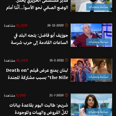
مدير مستشفى الحريري يحذّر:
سياسة ومحليات
الوضع الصحّي نحو الأسوأ...أنّنا أمام
أرقام لم نشهدها منذ شهر كانون
الثاني
31,929
26-12-2020
مشاهدة
جوزيف أبو فاضل: يتجه البلد في
سياسة ومحليات
الساعات القادمة إلى حرب شرسة
تتطاير فيها الملفات القضائية..حفلة
جنون تضرب المؤسسات وسط خشية
42,029
16-2-2022
مشاهدة
كبيرة من انعكاسها على شارع هش
لبنان يمنع عرض فيلم "Death on
يتقبل المشاكل
سياسة ومحليات
the Nile" بسبب مشاركة المجندة
الإسرائيلية السابقة غال غادوت في
بطولته
9,049
21-7-2020
مشاهدة
شريم: طالبت اليوم بقاعدة بيانات
سياسة ومحليات
لكلّ القروض والهبات والموجودة