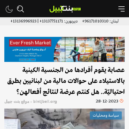
لبنان: 96171010310+ ديربورن: 13137751171+ | 13136996923+
عصابة يقوم أفرادها من الجنسية الكينية
بالاستيلاء على حوالات مالية من لبنانيين بطرق
احتياليّة.. هل كنتم عرضة لنتائج أفعالهن؟
28-12-2023
bintjbeil.org - موقع بنت جبيل
سياسة ومحليات