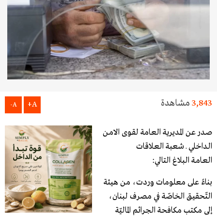
3,843
مشاهدة
A+
A-
صـدر عن المـديرية العـامة لقـوى الامـن
الـداخلي ـ شعبة العـلاقات
العـامـة البلاغ التالي:
بناءً على معلومات وردت، من هيئة
التّحقيق الخاصّة في مصرف لبنان،
إلى مكتب مكافحة الجرائم الماليّة