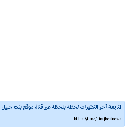
لمتابعة آخر التطورات لحظة بلحظة عبر قناة موقع بنت جبيل ع
https://t.me/bintjbeilnews