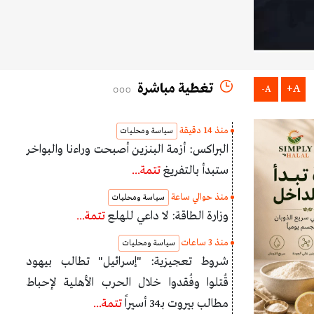
تغطية مباشرة
A+
A-
منذ 14 دقيقة
سياسة ومحليات
البراكس: أزمة البنزين أصبحت وراءنا والبواخر
ستبدأ بالتفريغ
تتمة...
منذ حوالي ساعة
سياسة ومحليات
وزارة الطاقة: لا داعي للهلع
تتمة...
منذ 3 ساعات
سياسة ومحليات
شروط تعجيزية: "إسرائيل" تطالب بيهود
قُتلوا وفُقدوا خلال الحرب الأهلية لإحباط
مطالب بيروت بـ34 أسيراً
تتمة...