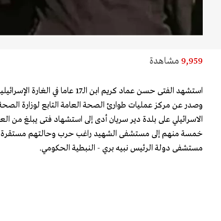
9,959
مشاهدة
استشهد الفتى حسن عماد كريم ابن الـ17 عاما في الغارة الإسرائيلية علىالتي استهدفت دير سريان.
وصدر عن مركز عمليات طوارئ الصحة العامة التابع لوزارة الصحة ا
خمسة منهم إلى مستشفى الشهيد راغب حرب وحالتهم مستقرة، 
مستشفى دولة الرئيس نبيه بري - النبطية الحكومي.