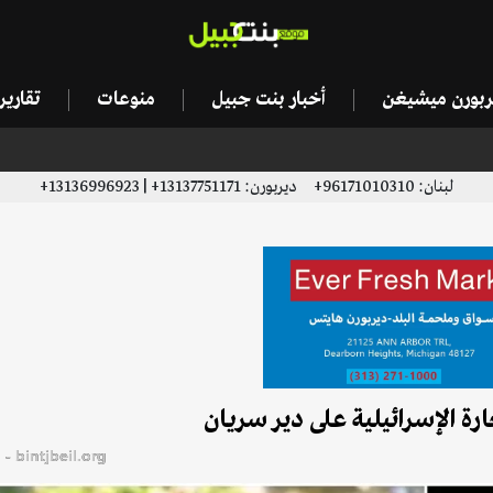
يربورن ميشيغن
أخبار بنت جبيل
منوعات
تقاري
لبنان: 96171010310+ ديربورن: 13137751171+ | 13136996923+
bintjbeil.org - موقع بنت جبيل