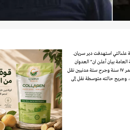
لعامة بيان أعلن ان" العدوان
الاسرائيلي على بلدة دير سريان أدى إلى استشهاد فتى يبلغ من العمر ١٧ سنة وجرح ستة مدنيين نقل
وجريح حالته متوسطة نقل إلى