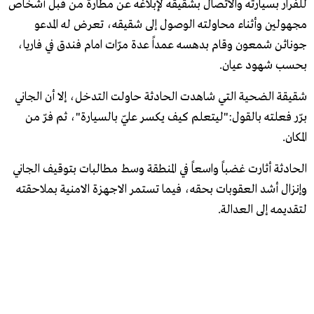
للفرار بسيارته والاتصال بشقيقه لإبلاغه عن مطارة من قبل أشخاص
مجهولين وأثناء محاولته الوصول إلى شقيقه، تعرض له المدعو
جوناثن شمعون وقام بدهسه عمداً عدة مرّات امام فندق في فاريا،
بحسب شهود عيان.
شقيقة الضحية التي شاهدت الحادثة حاولت التدخل، إلا أن الجاني
برّر فعلته بالقول:"ليتعلم كيف يكسر عليّ بالسيارة"، ثم فرّ من
المكان.
الحادثة أثارت غضباً واسعاً في المنطقة وسط مطالبات بتوقيف الجاني
وإنزال أشد العقوبات بحقه، فيما تستمر الاجهزة الامنية بملاحقته
لتقديمه إلى العدالة.