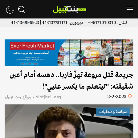
لبنان: 96171010310+ ديربورن: 13137751171+ | 13136996923+
جريمة قتل مروعة تهزّ فاريا.. دهسه أمام أعين
شقيقته: "ليتعلم ما يكسر عليي"!
2-2-2025
bintjbeil.org - موقع بنت جبيل
سياسة ومحليات