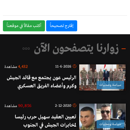
إقترح تصحيحاً
أكتب مقالاً في موقعناً
زوارنا يتصفحون الآن
4,432
11-6-2026
مشاهدة
الرئيس عون يجتمع مع قائد الجيش
سياسة ومحليات
وكرم وأعضاء الفريق العسكري
المفاوض ويُزوّدهم بالتوجيهات اللازمة
المتعلقة بالاجتماع المرتقب عقده في
90,856
2-12-2020
مشاهدة
واشنطن
تعيين العقيد سهيل حرب رئيسا
سياسة ومحليات
لمخابرات الجيش في الجنوب