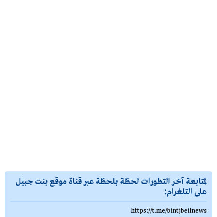
لمتابعة آخر التطورات لحظة بلحظة عبر قناة موقع بنت جبيل
على التلغرام:
https://t.me/bintjbeilnews