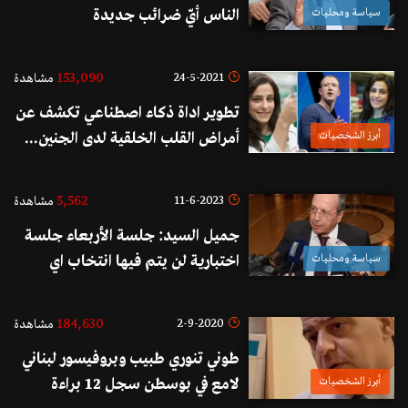
سياسة ومحليات
الناس أيّ ضرائب جديدة
153,090
24-5-2021
مشاهدة
تطوير اداة ذكاء اصطناعي تكشف عن
أبرز الشخصيات
أمراض القلب الخلقية لدى الجنين...
الطبيبة اللبنانية الأصل ريما أرناؤوط
تحقق إنجاز طبي ومارك زوكربرغ
5,562
11-6-2023
مشاهدة
يهنئها!
جميل السيد: جلسة الأربعاء جلسة
سياسة ومحليات
اختبارية لن يتم فيها انتخاب اي
رئيس حتى ولو حصد اي مرشح 60
صوتا "ما بتفرق"
184,630
2-9-2020
مشاهدة
طوني تنوري طبيب وبروفيسور لبناني
أبرز الشخصيات
لامع في بوسطن سجل 12 براءة