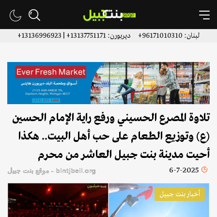
لبنان: 96171010310+ ديربورن: 13137751171+ | 13136996923+
تلاوة المصرع الحسيني ورفع راية الإمام الحسين
(ع) وتوزيع الطعام على حب أهل البيت.. هكذا
أحيت مدينة بنت جبيل العاشر من محرم
6-7-2025
bintjbeil.org - موقع بنت جبيل
أخبار بنت جبيل