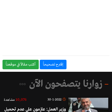
إقترح تصحيحاً
أكتب مقالاً في موقعناً
زوارنا يتصفحون الآن
10,076
30-1-2022
مشاهدة
وزير العمل: عازمون على عدم تحميل