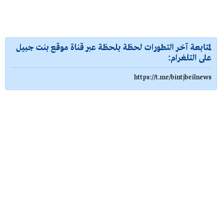
لمتابعة آخر التطورات لحظة بلحظة عبر قناة موقع بنت جبيل
على التلغرام:
https://t.me/bintjbeilnews