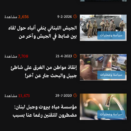
الاعتمادات
2,656
9-2-2026
مشاهدة
الجيش اللبناني ينفي أنباء حول لقاء
سياسة ومحليات
بين ضابط في الجيش وآخر من
الجيش الإسرائيلي في الولايات
المتحدة الأميركية
7,708
21-4-2023
مشاهدة
إنقاذ مواطن من الغرق على شاطئ
سياسة ومحليات
جبيل والبحث جار عن آخر!
13,673
29-7-2020
مشاهدة
مؤسسة مياه بيروت وجبل لبنان:
سياسة ومحليات
مضطرون للتقنين رغما عنا بسبب
انقطاع الكهرباء وشح المازوت