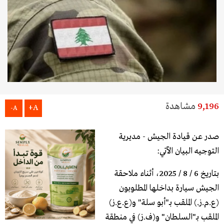
9,196
مشاهدة
A+
A-
صدر عن قيادة الجيش - مديرية
التوجيه البيان الآتي:
بتاريخ 6 / 8 / 2025، أثناء ملاحقة
الجيش سيارة بداخلها المطلوبون
(ع.م.ز.) الملقب بـ"أبو سلة" و(ع.ع.ز)
الملقب بـ"السلطان" و(ف.ز) في منطقة