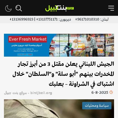
لبنان: 96171010310+ ديربورن: 13137751171+ | 13136996923+
الجيش اللبناني يعلن مقتل 3 من أبرز تجار
المخدرات بينهم "أبو سلة" و"السلطان" خلال
اشتباك في الشراونة – بعلبك
6-8-2025
bintjbeil.org - موقع بنت جبيل
سياسة ومحليات