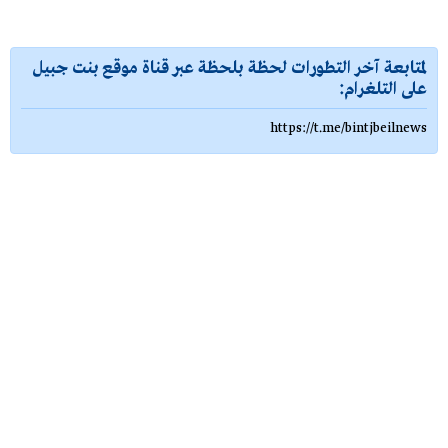
لمتابعة آخر التطورات لحظة بلحظة عبر قناة موقع بنت جبيل
على التلغرام:
https://t.me/bintjbeilnews