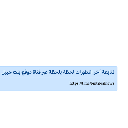
لمتابعة آخر التطورات لحظة بلحظة عبر قناة موقع بنت جبيل ع
https://t.me/bintjbeilnews