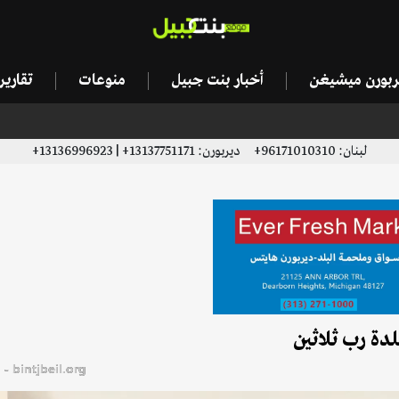
يربورن ميشيغن
أخبار بنت جبيل
منوعات
تقاري
لبنان: 96171010310+ ديربورن: 13137751171+ | 13136996923+
دة رب ثلاثين
bintjbeil.org - موقع بنت جبيل