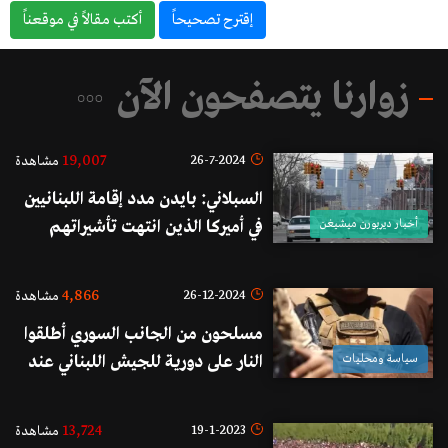
إقترح تصحيحاً
أكتب مقالاً في موقعناً
زوارنا يتصفحون الآن
19,007
26-7-2024
مشاهدة
السبلاني: بايدن مدد إقامة اللبنانيين
أخبار ديربورن ميشيغن
في أميركا الذين انتهت تأشيراتهم
بسبب الحرب الحالية
4,866
26-12-2024
مشاهدة
مسلحون من الجانب السوري أطلقوا
سياسة ومحليات
النار على دورية للجيش اللبناني عند
الحدود وإصابة عسكري
13,724
19-1-2023
مشاهدة