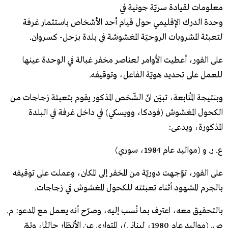
معلومات لقيادة سريّة جونية في
وحدة الدرك الإقليمي حول قيام أحد الأشخاص باستثمار غرفة
لتعبئة المشروبات الروحيّة المغشوشة في بلدة بزحل- كسروان.
على الفور، أعطيت الأوامر لعناصر مخفر غبالة في الوحدة عينها
للعمل على تحديد هويّة الفاعل، وتوقيفه.
وبنتيجة المُتابعة، تبيّن انّ الشّخص المذكور يقوم بتعبئة زجاجات من
الكحول المغشوش (فودكا، وويسكي) في داخل غرفة في البلدة
المذكورة، ويدعى:
ع. ر. و (مواليد عام 1984، سوري)
على الفور، توّجهت دوريّة من المخفر إلى المكان، وعملت على توقيفه
بالجرم المشهود أثناء تعبئته للكحول المغشوش في زجاجات.
بالتحقيق معه، اعترف بما نُسب إليه، وصرّح أنه يعمل مع المدعو: م.
ص. (مواليد عام 1980، لبناني)، المتواري عن الأنظار حاليًّا، وتمّ