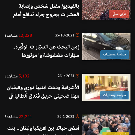
بالفيديو/ مقتل شخص وإصابة
عربي دولي
العشرات بجروح جراء تدافع أمام
ملعب البصرة الدولي مسرح نهائي
خليجي 25!
12,228
25-10-2021
مشاهدة
زمن البحث عن السيّارات الوفّيرة..
سياسة ومحليات
سيّارات مغشوشة و"موتورها
مضروب" بأسعار خياليّة!
5,102
26-7-2023
مشاهدة
الأشرفية ودعت ابنيها دوري وفيفيان
سياسة ومحليات
مهنا ضحيتي حريق فندق أنطاليا في
تركيا
22,244
29-1-2023
مشاهدة
أمضى حياته بين افريقيا ولبنان.. بنت