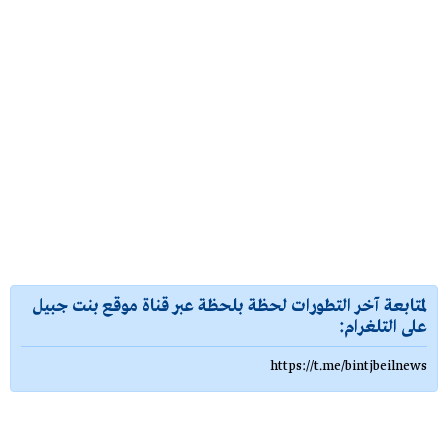
لمتابعة آخر التطورات لحظة بلحظة عبر قناة موقع بنت جبيل
على التلغرام:
https://t.me/bintjbeilnews