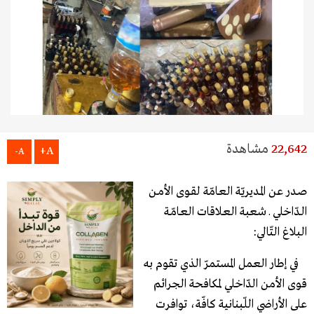
22,642
مشاهدة
A+
A-
صـدر عن المـديريّة العـامّة لقـوى الأمـن
الـدّاخلي ـ شعبة العـلاقات العـامّـة
البلاغ التّالي:
في إطار العمل المستمرّ الذي تقوم به
قوى الأمن الدّاخلي لمكافحة الجرائم
على الأراضي اللّبنانية كافّة، توافرت