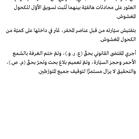
العثور على محادثات هاتفيّة بينهما تُثبت تسويق الأوّل للكحول
المغشوش.
بتفتيش سيّارته من قبل عناصر المخفر، عُثر في داخلها على كميّة من
الكحول المغشوش.
أجري المقتضى القانوني بحقّ (ع. ر. و.)، وتمّ ختم الغرفة بالشمع
الأحمر وحجز السيّارة، وتمّ تعميم بلاغ بحث وتحرّ بحقّ (م. ص.)،
والتحقيق لا يزال مستمرًّا لتوقيف جميع المتورّطين.