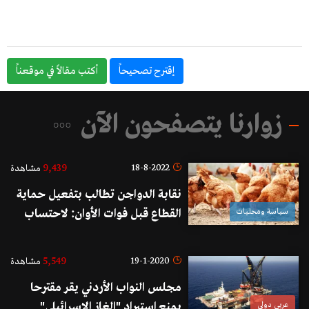
إقترح تصحيحاً
أكتب مقالاً في موقعناً
زوارنا يتصفحون الآن
9,439
18-8-2022
مشاهدة
نقابة الدواجن تطالب بتفعيل حماية
سياسة ومحليات
القطاع قبل فوات الأوان: لاحتساب
الرسم الجمركي على استيراد الدجاج
على أساس صيرفة!
5,549
19-1-2020
مشاهدة
مجلس النواب الأردني يقر مقترحا
عربي دولي
يمنع استيراد "الغاز الإسرائيلي"