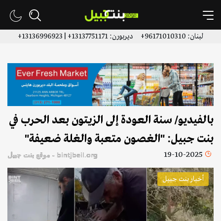
لبنان: 96171010310+ ديربورن: 13137751171+ | 13136996923+
بالفيديو/ سنة العودة إلى الزيتون بعد الحرب في
بنت جبيل: "الغصون متعبة والغلة ضعيفة"
19-10-2025
bintjbeil.org - موقع بنت جبيل
أخبار بنت جبيل