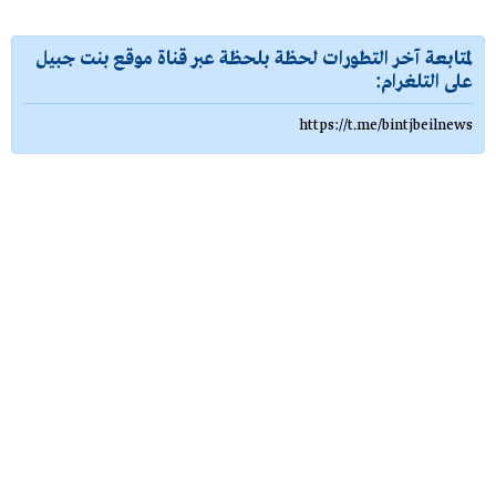
لمتابعة آخر التطورات لحظة بلحظة عبر قناة موقع بنت جبيل
على التلغرام:
https://t.me/bintjbeilnews