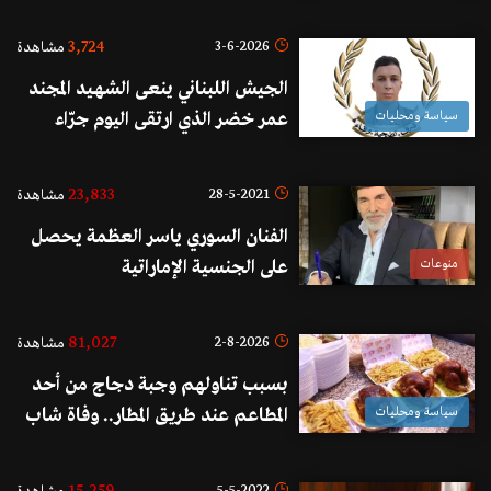
تحميلها لثورة الناس ولكنها كانت
لطخة سوداء في جبين من يبررها
3,724
3-6-2026
مشاهدة
الجيش اللبناني ينعى الشهـيد المجند
سياسة ومحليات
عمر خضر الذي ارتقى اليوم جرّاء
استهدافه بغارة إسرائيلية أثناء تنقله
على طريق النبطية – كفرتبنيت.
23,833
28-5-2021
مشاهدة
الفنان السوري ياسر العظمة يحصل
منوعات
على الجنسية الإماراتية
81,027
2-8-2026
مشاهدة
بسبب تناولهم وجبة دجاج من أحد
سياسة ومحليات
المطاعم عند طريق المطار.. وفاة شاب
ودخول زوجته وطفله العناية الفائقة!
5-5-2022