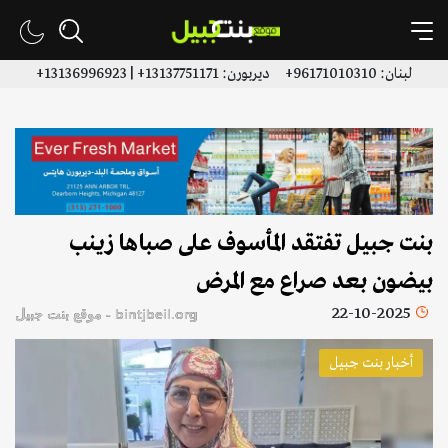
لبنان: 96171010310+ ديربورن: 13137751171+ | 13136996923+
بنت جبيل تفتقد المأسوف على صباها زينب
بيضون بعد صراع مع المرض
22-10-2025
bintjbeil.org - موقع بنت جبيل
أخبار بنت جبيل