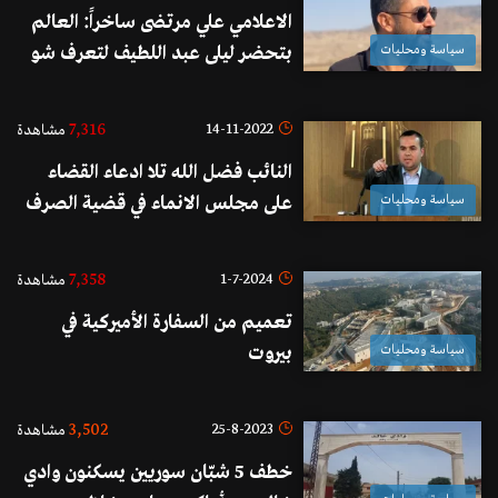
الاعلامي علي مرتضى ساخراً: العالم
سياسة ومحليات
بتحضر ليلى عبد اللطيف لتعرف شو
بيصير، لان شو بتقول هيي بيصير
العكس
7,316
14-11-2022
مشاهدة
النائب فضل الله تلا ادعاء القضاء
سياسة ومحليات
على مجلس الانماء في قضية الصرف
الصحي خلال جلسة اللجان النيابية
المشتركة: "هذا الملف بين أيدي النواب"
7,358
1-7-2024
مشاهدة
تعميم من السفارة الأميركية في
سياسة ومحليات
بيروت
3,502
25-8-2023
مشاهدة
خطف 5 شبّان سوريين يسكنون وادي