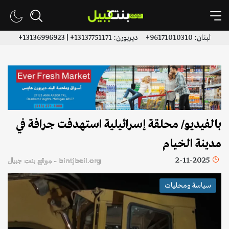
لبنان: 96171010310+ ديربورن: 13137751171+ | 13136996923+
بالفيديو/ محلقة إسرائيلية استهدفت جرافة في
مدينة الخيام
2-11-2025
bintjbeil.org - موقع بنت جبيل
سياسة ومحليات