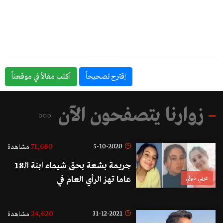
إقترح تصحيحاً
أكتب مقالاً في موقعناً
زوارنا يتصفحون الآن
71,680
5-10-2020
مشاهدة
جريمة بشعة بحق شيماء ابنة الـ18
عربي دولي
عاما تهز الرأي العام في
الجزائر...اغتصبها ثم قتلها حرقا!
24,620
31-12-2021
مشاهدة