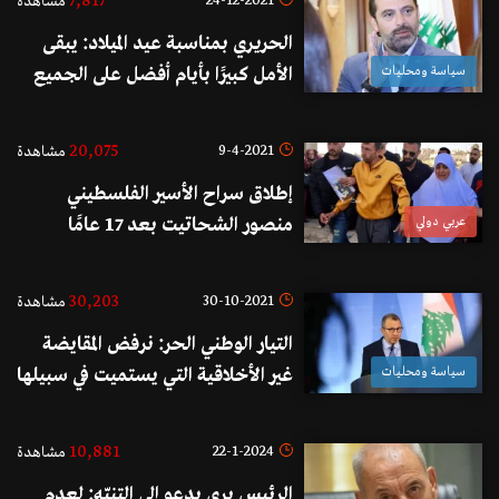
7,817
24-12-2021
مشاهدة
الحريري بمناسبة عيد الميلاد: يبقى
سياسة ومحليات
الأمل كبيرًا بأيام أفضل على الجميع
20,075
9-4-2021
مشاهدة
إطلاق سراح الأسير الفلسطيني
عربي دولي
منصور الشحاتيت بعد 17 عامًا
قضاها في سجون الإحتلال فقد فيها
ذاكرته.. لم يستطع التعرف على
30,203
30-10-2021
مشاهدة
والدته وعائلته!
التيار الوطني الحر: نرفض المقايضة
سياسة ومحليات
غير الأخلاقية التي يستميت في سبيلها
ثنائي تواطؤ ​الطيونة​
10,881
22-1-2024
مشاهدة
الرئيس بري يدعو إلى التنبّه: لعدم