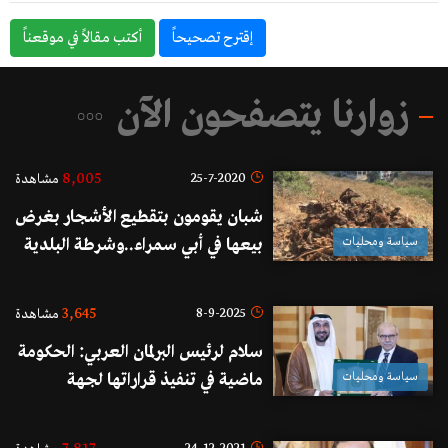
إقترح تصحيحاً
أكتب مقالاً في موقعناً
زوارنا يتصفحون الآن
8,005
25-7-2020
مشاهدة
شبان يقومون بتقطيع الأشجار بغرض
سياسة ومحليات
بيعها في أبي سمراء..وشرطة البلدية
تلاحقهم!
3,645
8-9-2025
مشاهدة
سلام لرئيس البرلمان العربي: الحكومة
سياسة ومحليات
ماضية في تنفيذ قراراتها لجهة
حصرية السلاح بيد الدولة على كامل
الأراضي اللبنانية