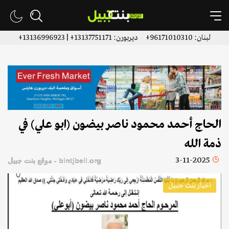
لبنان: 96171010310+ ديربورن: 13137751171+ | 13136996923+
الحاج أحمد محمود ناصر بيضون (ابو علي) في
ذمة الله
3-11-2025
bintjbeil.org - موقع بنت جبيل
أخبار بنت جبيل