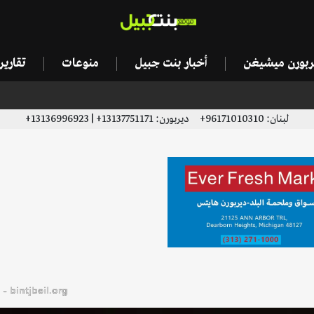
يربورن ميشيغن
أخبار بنت جبيل
منوعات
تقاري
لبنان: 96171010310+ ديربورن: 13137751171+ | 13136996923+
bintjbeil.org - موقع بنت جبيل