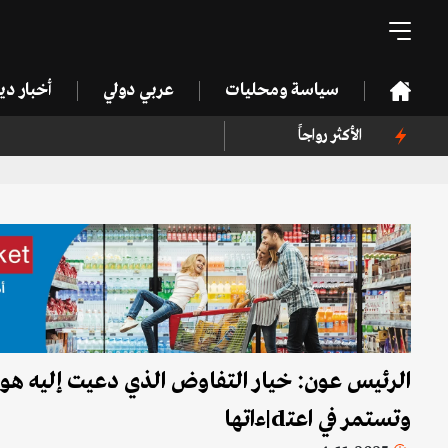
سياسة ومحليات
عربي دولي
أخبار د
الأكثر رواجاً
الرئيس عون: خيار التفاوض الذي دعيت إليه هو
وتستمر في اعتـd|ءاتها