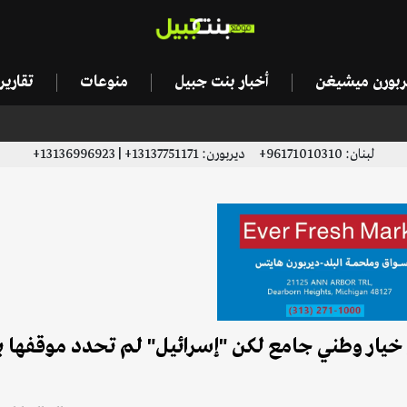
يربورن ميشيغن
أخبار بنت جبيل
منوعات
تقاري
لبنان: 96171010310+ ديربورن: 13137751171+ | 13136996923+
 خيار وطني جامع لكن "إسرائيل" لم تحدد موقفها 