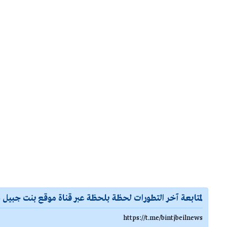
لمتابعة آخر التطورات لحظة بلحظة عبر قناة موقع بنت جبيل ع
https://t.me/bintjbeilnews