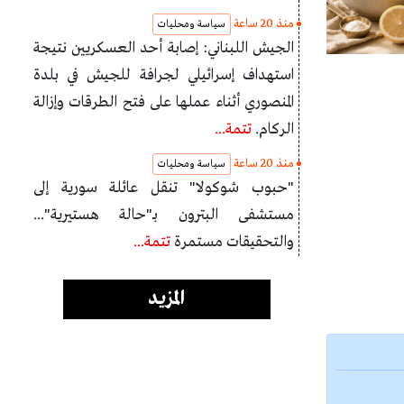
منذ 20 ساعة
سياسة ومحليات
الجيش اللبناني: إصابة أحد العسكريين نتيجة
استهداف إسرائيلي لجرافة للجيش في بلدة
المنصوري أثناء عملها على فتح الطرقات وإزالة
الركام.
تتمة...
منذ 20 ساعة
سياسة ومحليات
"حبوب شوكولا" تنقل عائلة سورية إلى
مستشفى البترون بـ"حالة هستيرية"...
والتحقيقات مستمرة
تتمة...
المزيد