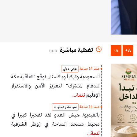
تغطية مباشرة
A+
A-
منذ 14 ساعة
عربي دولي
السعودية وتركيا وباكستان توقع "اتفاقية مكة
للدفاع المشترك" لتعزيز الأمن والاستقرار
الإقليم
تتمة...
منذ 14 ساعة
سياسة ومحليات
بالفيديو/ جيش العدو نفذ تفجيرا كبيرا في
محيط مسجد الساحة في زوطر الشرقية
تتمة...