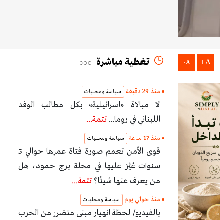
تغطية مباشرة
A+
A-
منذ 29 دقيقة
سياسة ومحليات
لا مبالاة «اسرائيلية» بكل مطالب الوفد
اللبناني في روما...
تتمة...
منذ 17 ساعة
سياسة ومحليات
قوى الأمن تعمم صورة فتاة عمرها حوالي 5
سنوات عُثِرَ عليها في محلة برج حمود، هل
من يعرف عنها شيئًا؟
تتمة...
منذ حوالي يوم
سياسة ومحليات
بالفيديو/ لحظة انهيار مبنى متضرر من الحرب