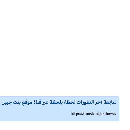
لمتابعة آخر التطورات لحظة بلحظة عبر قناة موقع بنت جبيل ع
https://t.me/bintjbeilnews