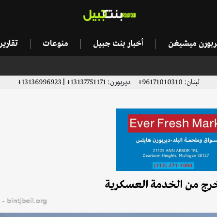
يربورن ميشيغن
أخبار بنت جبيل
منوعات
تقاري
لبنان: 96171010310+ ديربورن: 13137751171+ | 13136996923+
خرج من الخدمة العسكرية
bintjbeil.org - موقع بنت جبيل