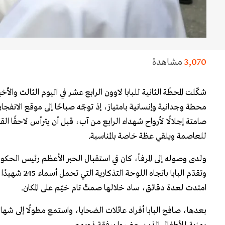
3,070
مشاهدة
شكّلت المحطّة الثانية للبابا لاوون الرابع عشر في اليوم الثالث والأخي
محطة وجدانية وإنسانية بامتياز، إذ توجّه صباحًا إلى موقع الانفج
صامتة إجلالًا لأرواح شهداء الرابع من آب، قبل أن يترأس لاحقًا ال
للعاصمة ويلقي عظة خاصة بالمناسبة.
ولدى وصوله إلى المرفأ، كان في استقبال الحبر الأعظم رئيس الحكو
وتقدّم البابا بات
امتدت لعدة دقائق، ساد خلالها صمتٌ تام خيّم على المكان.
بعدها، صافح البابا أفراد عائلات الضحايا، واستمع مطولًا إلى شها