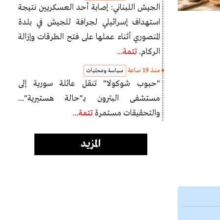
الجيش اللبناني: إصابة أحد العسكريين نتيجة
استهداف إسرائيلي لجرافة للجيش في بلدة
المنصوري أثناء عملها على فتح الطرقات وإزالة
الركام.
تتمة...
منذ 19 ساعة
سياسة ومحليات
"حبوب شوكولا" تنقل عائلة سورية إلى
مستشفى البترون بـ"حالة هستيرية"...
والتحقيقات مستمرة
تتمة...
المزيد