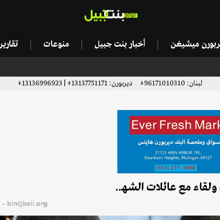
يربورن ميشيغن
أخبار بنت جبيل
منوعات
تقاري
لبنان: 96171010310+ ديربورن: 13137751171+ | 13136996923+
ولقاء مع عائلات الشهـ..
bintjbeil.org - موقع بنت جبيل