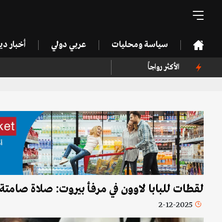
سياسة ومحليات
عربي دولي
أخبار د
الأكثر رواجاً
لقطات للبابا لاوون في مرفأ بيروت: صلاة صامتة 
2-12-2025