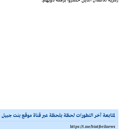
رمزية للأطفال الذين حضروا برفقة ذويهم.
لمتابعة آخر التطورات لحظة بلحظة عبر قناة موقع بنت جبيل ع
https://t.me/bintjbeilnews