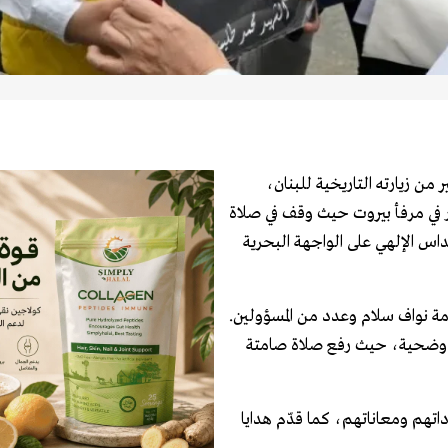
ر من زيارته التاريخية للبنان،
ار في مرفأ بيروت حيث وقف في صلاة
قداس الإلهي على الواجهة البحرية
مة نواف سلام وعدد من المسؤولين.
جاه اللوحة التذكارية التي تحمل أسماء 245 شهيدًا وضحية، حيث رفع صلاة صامتة
داتهم ومعاناتهم، كما قدّم هدايا