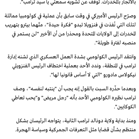
بالاتجار بالمخدرات. توقف عن تشويه سمعتي يا سيد ترامب".
وصرّح الرئيس الأميركي في وقت سابق بأن عملية في كولومبيا مماثلة
لتلك التي نُفذت في فنزويلا تبدو "فكرة جيدة"، متّهما بيترو بتهريب
المخدرات إلى الولايات المتحدة ومحذرا من أن الأخير "لن يستمر في
منصبه لفترة طويلة".
وانتقد الرئيس الكولومبي بشدة العمل العسكري الذي تشنه إدارة
ترامب في المنطقة، وندد الأحد بعملية اختطاف الرئيس الفنزويلي
نيكولاس مادورو "التي لا أساس قانونيا لها".
وبعدما حذّره السبت بالقول إنه يجب أن "ينتبه لنفسه"، وصف
ترامب نظيره الكولومبي الأحد بأنه "رجل مريض" و"يحب تعاطي
الكوكايين".
ومنذ بداية ولاية دونالد ترامب الثانية، يتواجه الرئيسان بشكل
منتظم بشأن قضايا مثل التعرفات الجمركية وسياسة الهجرة.