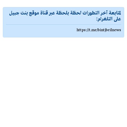
لمتابعة آخر التطورات لحظة بلحظة عبر قناة موقع بنت جبيل
على التلغرام:
https://t.me/bintjbeilnews