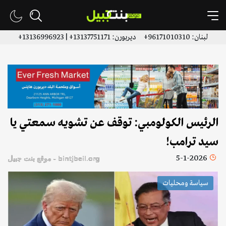
لبنان: 96171010310+ ديربورن: 13137751171+ | 13136996923+
الرئيس الكولومبي: توقف عن تشويه سمعتي يا
سيد ترامب!
5-1-2026
bintjbeil.org - موقع بنت جبيل
سياسة ومحليات