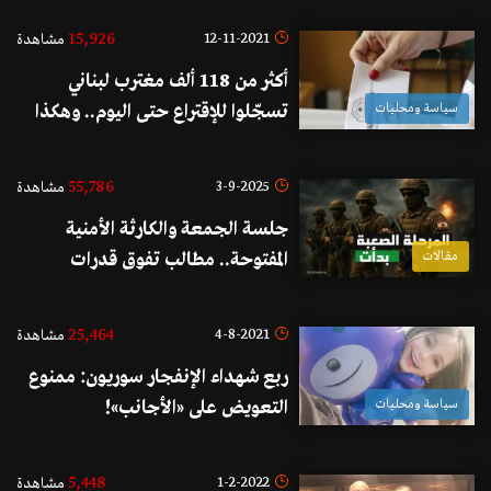
15,926
12-11-2021
مشاهدة
أكثر من 118 ألف مغترب لبناني
سياسة ومحليات
تسجّلوا للإقتراع حتى اليوم.. وهكذا
توزّعوا
55,786
3-9-2025
مشاهدة
جلسة الجمعة والكارثة الأمنية
مقالات
المفتوحة.. مطالب تفوق قدرات
الجيش وفراغ قد يجرّ البلاد إلى
الفوضى.. وتخوف من مرحلة أمنية
25,464
4-8-2021
مشاهدة
صعبة تدار بالاغتيالات الاسرائيلية
ربع شهداء الإنفجار سوريون: ممنوع
على طريقة "اقتُل المفاوض"!
سياسة ومحليات
التعويض على «الأجانب»!
5,448
1-2-2022
مشاهدة