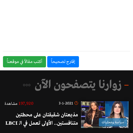
إقترح تصحيحاً
أكتب مقالاً في موقعناً
زوارنا يتصفحون الآن
197,920
3-5-2021
مشاهدة
مذيعتان شقيقتان على محطتين
سياسة ومحليات
متنافستين.. الأولى تعمل في الـ LBCI
والثانية في الـ MTV !