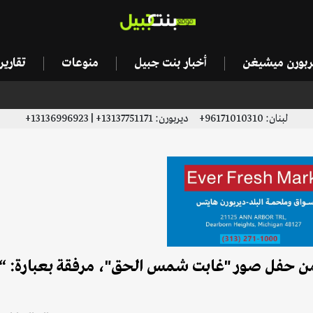
يربورن ميشيغن
أخبار بنت جبيل
منوعات
تقاري
لبنان: 96171010310+ ديربورن: 13137751171+ | 13136996923+
ا من حفل صور "غابت شمس الحق"، مرفقة بعبارة: “