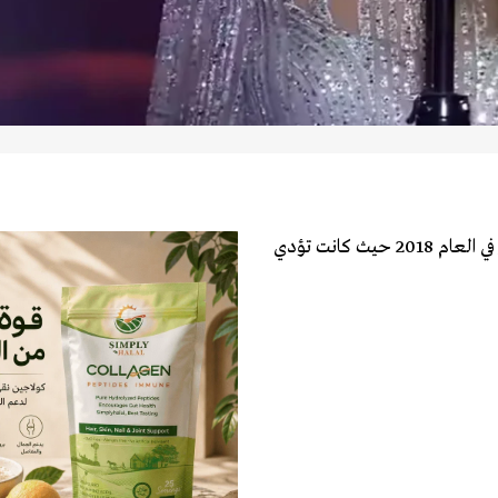
نشرت الفنانة جوليا بطرس فيديو من حفلتها التي أقيمت في صور في العام 2018 حيث كانت تؤدي