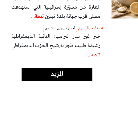
الغارة من مسيّرة إسرائيلية التي استهدفت
مصلى قرب جبانة بلدة تبنين
تتمة...
منذ حوالي يوم
أخبار ديربورن ميشيغن
خبر غير سار لترامب: النائبة الديمقراطية
رشيدة طليب تفوز بترشيح الحزب الديمقراطي
تتمة...
المزيد